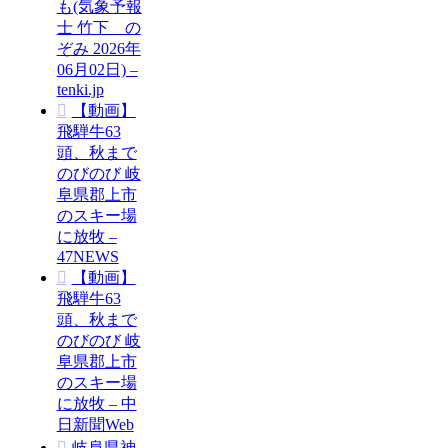
も(気象予報
士 竹下 の
ぞみ 2026年
06月02日) –
tenki.jp
【動画】
飛騨牛63
頭、秋まで
のびのび 岐
阜県郡上市
のスキー場
に放牧 –
47NEWS
【動画】
飛騨牛63
頭、秋まで
のびのび 岐
阜県郡上市
のスキー場
に放牧 – 中
日新聞Web
岐阜県神