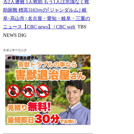
る2人遭難 1人救助 もう1人は意識なく救
助困難 標高3163ｍの｢ジャンダルム｣ 岐
阜･高山市 | 名古屋・愛知・岐阜・三重の
ニュース【CBC news】 | CBC web
TBS
NEWS DIG
スポンサーリンク