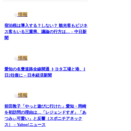
情報
宿泊税は導入する？しない？ 観光客もビジネ
ス客もいる三重県、議論の行方は… – 中日新
聞
情報
愛知の名豊道路全線開通 トヨタ工場と港、1
日2往復に – 日本経済新聞
情報
前田敦子「やっと遊びに行けた」愛知・岡崎
を初訪問の理由は…「レジェンドすぎ」「あ
つみぃ可愛い」と反響（スポニチアネック
ス） – Yahoo!ニュース