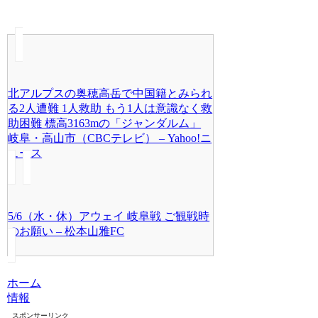
北アルプスの奥穂高岳で中国籍とみられ
る2人遭難 1人救助 もう1人は意識なく救
助困難 標高3163mの「ジャンダルム」
岐阜・高山市（CBCテレビ） – Yahoo!ニ
ュース
5/6（水・休）アウェイ 岐阜戦 ご観戦時
のお願い – 松本山雅FC
ホーム
情報
スポンサーリンク