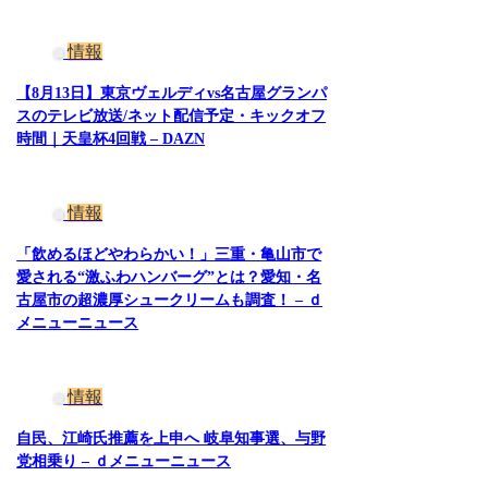
情報
【8月13日】東京ヴェルディvs名古屋グランパ
スのテレビ放送/ネット配信予定・キックオフ
時間｜天皇杯4回戦 – DAZN
情報
「飲めるほどやわらかい！」三重・亀山市で
愛される“激ふわハンバーグ”とは？愛知・名
古屋市の超濃厚シュークリームも調査！ – ｄ
メニューニュース
情報
自民、江崎氏推薦を上申へ 岐阜知事選、与野
党相乗り – ｄメニューニュース