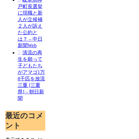
戸町長選挙
に現職と新
人が立候補
２人が訴え
た公約と
は？ – 中日
新聞Web
清流の再
生を願って
子どもたち
がアマゴ1万
8千匹を放流
三重 [三重
県] – 朝日新
聞
最近のコメ
ント