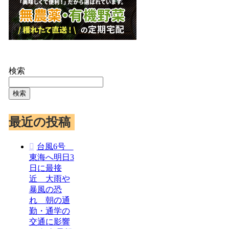
検索
検索
最近の投稿
台風6号
東海へ明日3
日に最接
近 大雨や
暴風の恐
れ 朝の通
勤・通学の
交通に影響