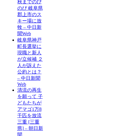
秋までのび
のび 岐阜県
郡上市のス
キー場に放
牧 – 中日新
聞Web
岐阜県神戸
町長選挙に
現職と新人
が立候補 ２
人が訴えた
公約とは？
– 中日新聞
Web
清流の再生
を願って 子
どもたちが
アマゴ1万8
千匹を放流
三重 [三重
県] – 朝日新
聞