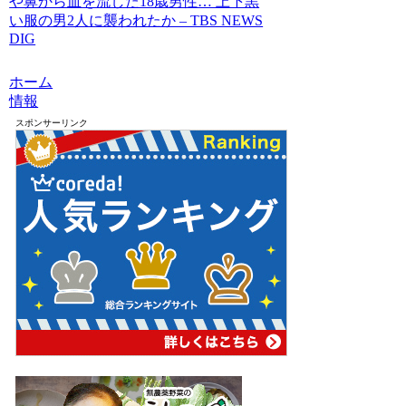
や鼻から血を流した18歳男性… 上下黒
い服の男2人に襲われたか – TBS NEWS
DIG
ホーム
情報
スポンサーリンク