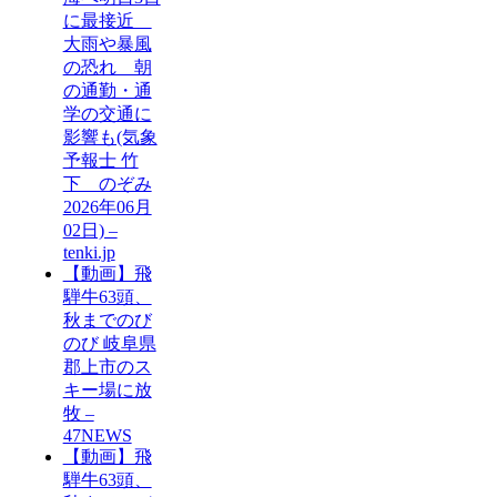
に最接近
大雨や暴風
の恐れ 朝
の通勤・通
学の交通に
影響も(気象
予報士 竹
下 のぞみ
2026年06月
02日) –
tenki.jp
【動画】飛
騨牛63頭、
秋までのび
のび 岐阜県
郡上市のス
キー場に放
牧 –
47NEWS
【動画】飛
騨牛63頭、