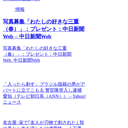
情報
写真募集「わたしの好きな三重
（春）」：プレゼント：中日新聞
Web – 中日新聞Web
写真募集「わたしの好きな三重
（春）」：プレゼント：中日新聞
Web 中日新聞Web
「入ったら刺す」ブラジル国籍の男がア
パートに立てこもる 警官隊突入し逮捕
愛知（テレビ朝日系（ANN）） – Yahoo!
ニュース
名古屋･栄で｢友人が刃物で刺された｣ 頬