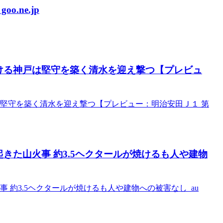
.ne.jp
ける神戸は堅守を築く清水を迎え撃つ【プレビュ
堅守を築く清水を迎え撃つ【プレビュー：明治安田Ｊ１ 第
きた山火事 約3.5ヘクタールが焼けるも人や建物
 約3.5ヘクタールが焼けるも人や建物への被害なし au