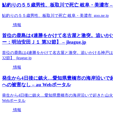
鮎釣りの５５歳男性、板取川で死亡 岐阜・美濃市 – goo
鮎釣りの５５歳男性、板取川で死亡 岐阜・美濃市 goo.ne.jp
情報
首位の鹿島は4連勝をかけて名古屋と激突。追いか
ー：明治安田Ｊ１ 第32節】 – jleague.jp
首位の鹿島は4連勝をかけて名古屋と激突。追いかける神戸は
32節】 jleague.jp
情報
発生から4日後に鎮火…愛知県豊橋市の海岸沿いで起
への被害なし – au Webポータル
発生から4日後に鎮火…愛知県豊橋市の海岸沿いで起きた山火事
Webポータル
情報