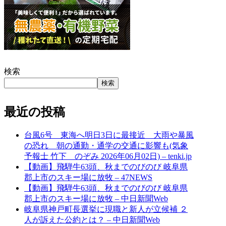
検索
検索
最近の投稿
台風6号 東海へ明日3日に最接近 大雨や暴風
の恐れ 朝の通勤・通学の交通に影響も(気象
予報士 竹下 のぞみ 2026年06月02日) – tenki.jp
【動画】飛騨牛63頭、秋までのびのび 岐阜県
郡上市のスキー場に放牧 – 47NEWS
【動画】飛騨牛63頭、秋までのびのび 岐阜県
郡上市のスキー場に放牧 – 中日新聞Web
岐阜県神戸町長選挙に現職と新人が立候補 ２
人が訴えた公約とは？ – 中日新聞Web