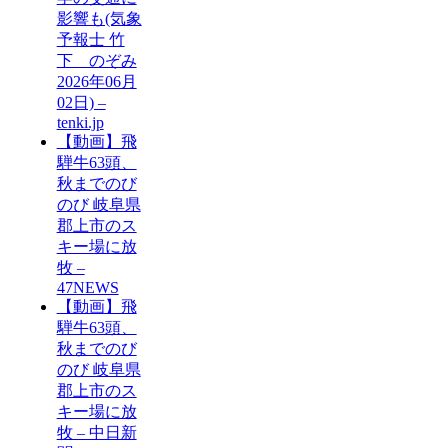
影響も(気象
予報士 竹
下 のぞみ
2026年06月
02日) –
tenki.jp
【動画】飛
騨牛63頭、
秋までのび
のび 岐阜県
郡上市のス
キー場に放
牧 –
47NEWS
【動画】飛
騨牛63頭、
秋までのび
のび 岐阜県
郡上市のス
キー場に放
牧 – 中日新