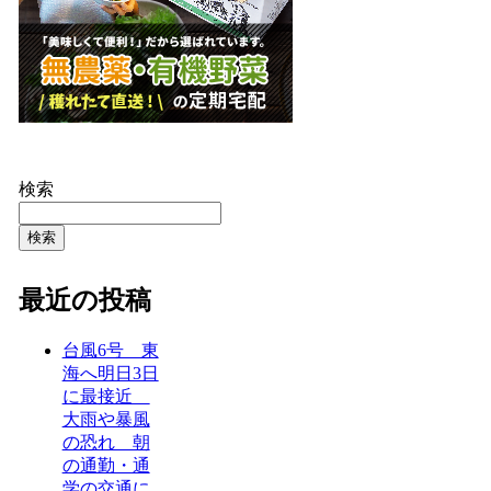
検索
検索
最近の投稿
台風6号 東
海へ明日3日
に最接近
大雨や暴風
の恐れ 朝
の通勤・通
学の交通に