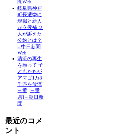
聞Web
岐阜県神戸
町長選挙に
現職と新人
が立候補 ２
人が訴えた
公約とは？
– 中日新聞
Web
清流の再生
を願って 子
どもたちが
アマゴ1万8
千匹を放流
三重 [三重
県] – 朝日新
聞
最近のコメ
ント