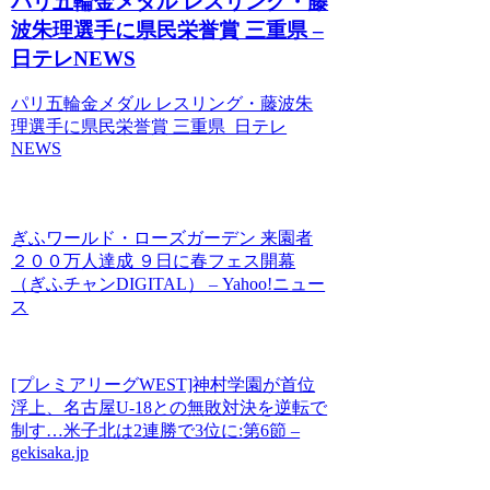
パリ五輪金メダル レスリング・藤
波朱理選手に県民栄誉賞 三重県 –
日テレNEWS
パリ五輪金メダル レスリング・藤波朱
理選手に県民栄誉賞 三重県 日テレ
NEWS
ぎふワールド・ローズガーデン 来園者
２００万人達成 ９日に春フェス開幕
（ぎふチャンDIGITAL） – Yahoo!ニュー
ス
[プレミアリーグWEST]神村学園が首位
浮上、名古屋U-18との無敗対決を逆転で
制す…米子北は2連勝で3位に:第6節 –
gekisaka.jp