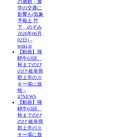
の通勤・通
学の交通に
影響も(気象
予報士 竹
下 のぞみ
2026年06月
02日) –
tenki.jp
【動画】飛
騨牛63頭、
秋までのび
のび 岐阜県
郡上市のス
キー場に放
牧 –
47NEWS
【動画】飛
騨牛63頭、
秋までのび
のび 岐阜県
郡上市のス
キー場に放