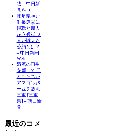
牧 – 中日新
聞Web
岐阜県神戸
町長選挙に
現職と新人
が立候補 ２
人が訴えた
公約とは？
– 中日新聞
Web
清流の再生
を願って 子
どもたちが
アマゴ1万8
千匹を放流
三重 [三重
県] – 朝日新
聞
最近のコメ