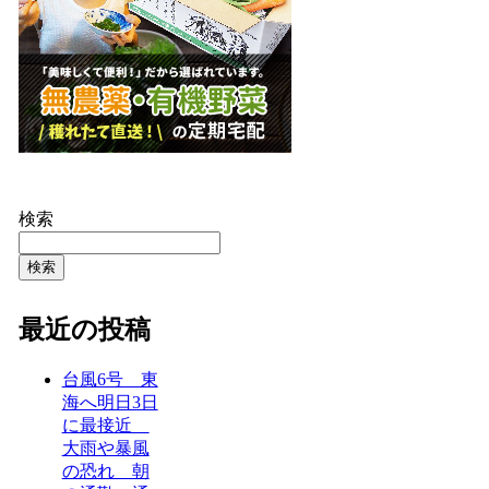
検索
検索
最近の投稿
台風6号 東
海へ明日3日
に最接近
大雨や暴風
の恐れ 朝