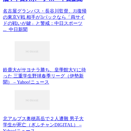
名古屋グランパス・長谷川監督、J1復帰
の東京V戦 相手が3バックなら「両サイ
ドの戦いが鍵」と警戒：中日スポーツ
... 中日新聞
鈴鹿大がサヨナラ勝ち、皇學館大Vに待
った 三重学生野球春季リーグ（伊勢新
聞） – Yahoo!ニュース
北アルプス奥穂高岳で２人遭難 男子大
学生が死亡（ぎふチャンDIGITAL） –
Yahoo!ニュース