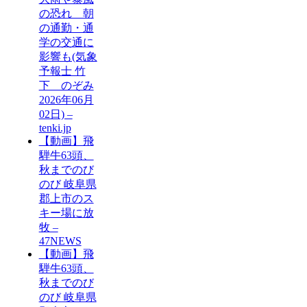
の恐れ 朝
の通勤・通
学の交通に
影響も(気象
予報士 竹
下 のぞみ
2026年06月
02日) –
tenki.jp
【動画】飛
騨牛63頭、
秋までのび
のび 岐阜県
郡上市のス
キー場に放
牧 –
47NEWS
【動画】飛
騨牛63頭、
秋までのび
のび 岐阜県