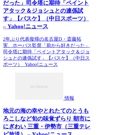
だった」司令塔に期待「ペイント
アタック＆ジョシュとの連係試
す」【バスケ】（中日スポーツ）
– Yahoo!ニュース
2年ぶり代表復帰の名古屋D・斎藤拓
実、ホーバス監督「前から好きだった」
司令塔に期待「ペイントアタック＆ジョ
シュとの連係試す」【バスケ】（中日ス
ポーツ） Yahoo!ニュース
情報
地元の海の幸やとれたてのとうも
ろこしなど旬の味覚ずらり 朝市に
にぎわい 三重・伊勢市（三重テレ
ビ放送） – Yahoo!ニュース