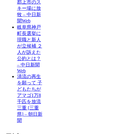
郡上市のス
キー場に放
牧 – 中日新
聞Web
岐阜県神戸
町長選挙に
現職と新人
が立候補 ２
人が訴えた
公約とは？
– 中日新聞
Web
清流の再生
を願って 子
どもたちが
アマゴ1万8
千匹を放流
三重 [三重
県] – 朝日新
聞