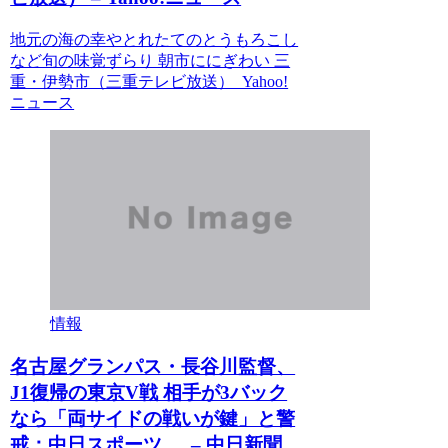
地元の海の幸やとれたてのとうもろこし
など旬の味覚ずらり 朝市ににぎわい 三
重・伊勢市（三重テレビ放送） Yahoo!
ニュース
情報
名古屋グランパス・長谷川監督、
J1復帰の東京V戦 相手が3バック
なら「両サイドの戦いが鍵」と警
戒：中日スポーツ … – 中日新聞