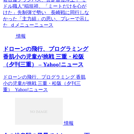
ドル職人”稲垣祥、「ミートだけを心が
けた」先制弾で勢い 長崎戦に同行しな
かった「主力組」の思い、プレーで示し
た ｄメニューニュース
情報
ドローンの飛行、プログラミング
香肌小の児童が挑戦 三重・松阪
（夕刊三重） – Yahoo!ニュース
ドローンの飛行、プログラミング 香肌
小の児童が挑戦 三重・松阪（夕刊三
重） Yahoo!ニュース
情報