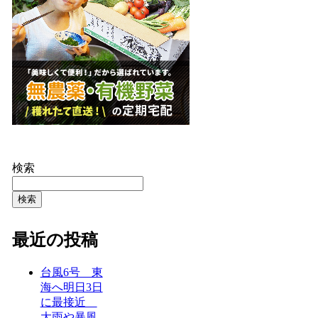
検索
検索
最近の投稿
台風6号 東
海へ明日3日
に最接近
大雨や暴風