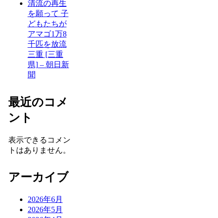
清流の再生
を願って 子
どもたちが
アマゴ1万8
千匹を放流
三重 [三重
県] – 朝日新
聞
最近のコメ
ント
表示できるコメン
トはありません。
アーカイブ
2026年6月
2026年5月