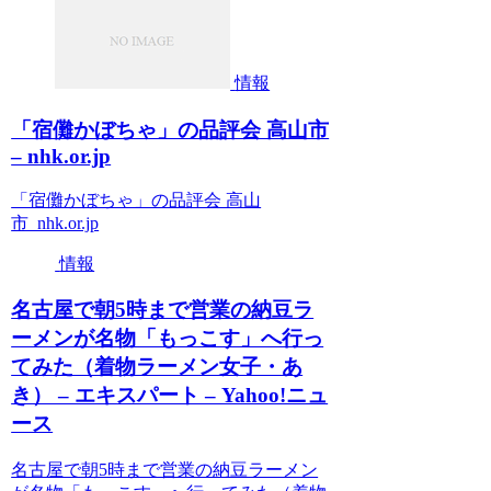
情報
「宿儺かぼちゃ」の品評会 高山市
– nhk.or.jp
「宿儺かぼちゃ」の品評会 高山
市 nhk.or.jp
情報
名古屋で朝5時まで営業の納豆ラ
ーメンが名物「もっこす」へ行っ
てみた（着物ラーメン女子・あ
き） – エキスパート – Yahoo!ニュ
ース
名古屋で朝5時まで営業の納豆ラーメン