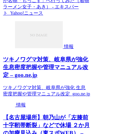
が名物「もっこす」へ行ってみた（着物
ラーメン女子・あき） - エキスパー
ト Yahoo!ニュース
情報
ツキノワグマ対策、岐阜県が強化
生息密度把握や管理マニュアル改
定 – goo.ne.jp
ツキノワグマ対策、岐阜県が強化 生息
密度把握や管理マニュアル改定 goo.ne.jp
情報
【名古屋場所】朝乃山が「左膝前
十字靭帯断裂」などで休場 ２か月
の加療見込み（東スポWEB） –