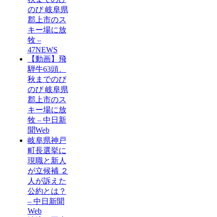
のび 岐阜県
郡上市のス
キー場に放
牧 –
47NEWS
【動画】飛
騨牛63頭、
秋までのび
のび 岐阜県
郡上市のス
キー場に放
牧 – 中日新
聞Web
岐阜県神戸
町長選挙に
現職と新人
が立候補 ２
人が訴えた
公約とは？
– 中日新聞
Web