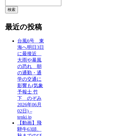
検索
最近の投稿
台風6号 東
海へ明日3日
に最接近
大雨や暴風
の恐れ 朝
の通勤・通
学の交通に
影響も(気象
予報士 竹
下 のぞみ
2026年06月
02日) –
tenki.jp
【動画】飛
騨牛63頭、
秋までのび