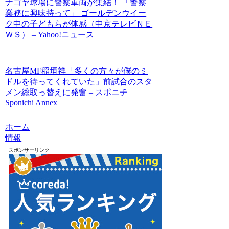
ナゴヤ球場に警察車両が集結！ 「警察
業務に興味持って」 ゴールデンウイー
ク中の子どもらが体感（中京テレビＮＥ
ＷＳ） – Yahoo!ニュース
名古屋MF稲垣祥「多くの方々が僕のミ
ドルを待ってくれていた」前試合のスタ
メン総取っ替えに発奮 – スポニチ
Sponichi Annex
ホーム
情報
スポンサーリンク