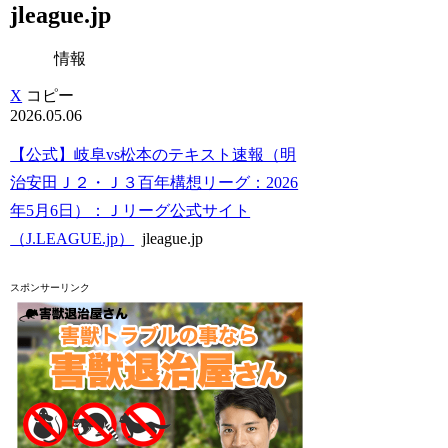
jleague.jp
情報
X
コピー
2026.05.06
【公式】岐阜vs松本のテキスト速報（明
治安田Ｊ２・Ｊ３百年構想リーグ：2026
年5月6日）：Ｊリーグ公式サイト
（J.LEAGUE.jp）
jleague.jp
スポンサーリンク