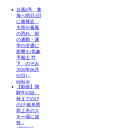
台風6号 東
海へ明日3日
に最接近
大雨や暴風
の恐れ 朝
の通勤・通
学の交通に
影響も(気象
予報士 竹
下 のぞみ
2026年06月
02日) –
tenki.jp
【動画】飛
騨牛63頭、
秋までのび
のび 岐阜県
郡上市のス
キー場に放
牧 –