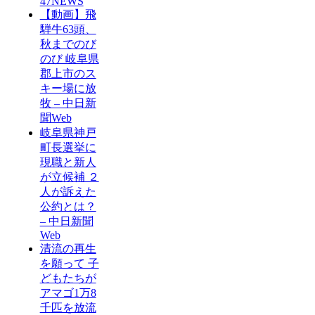
47NEWS
【動画】飛
騨牛63頭、
秋までのび
のび 岐阜県
郡上市のス
キー場に放
牧 – 中日新
聞Web
岐阜県神戸
町長選挙に
現職と新人
が立候補 ２
人が訴えた
公約とは？
– 中日新聞
Web
清流の再生
を願って 子
どもたちが
アマゴ1万8
千匹を放流