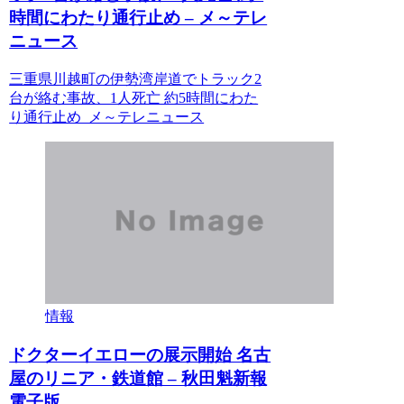
時間にわたり通行止め – メ～テレ
ニュース
三重県川越町の伊勢湾岸道でトラック2
台が絡む事故、1人死亡 約5時間にわた
り通行止め メ～テレニュース
情報
ドクターイエローの展示開始 名古
屋のリニア・鉄道館 – 秋田魁新報
電子版