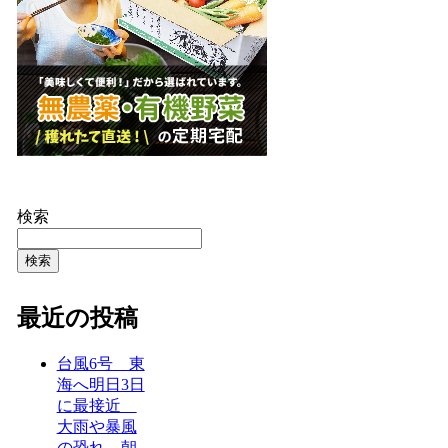
検索
検索
最近の投稿
台風6号 東
海へ明日3日
に最接近
大雨や暴風
の恐れ 朝