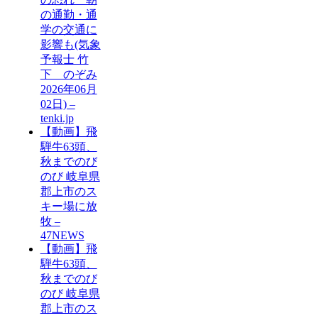
の通勤・通
学の交通に
影響も(気象
予報士 竹
下 のぞみ
2026年06月
02日) –
tenki.jp
【動画】飛
騨牛63頭、
秋までのび
のび 岐阜県
郡上市のス
キー場に放
牧 –
47NEWS
【動画】飛
騨牛63頭、
秋までのび
のび 岐阜県
郡上市のス