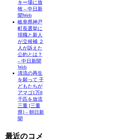
キー場に放
牧 – 中日新
聞Web
岐阜県神戸
町長選挙に
現職と新人
が立候補 ２
人が訴えた
公約とは？
– 中日新聞
Web
清流の再生
を願って 子
どもたちが
アマゴ1万8
千匹を放流
三重 [三重
県] – 朝日新
聞
最近のコメ