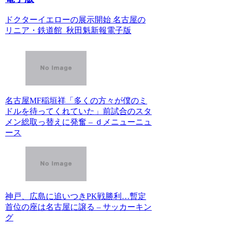
ドクターイエローの展示開始 名古屋の
リニア・鉄道館 秋田魁新報電子版
名古屋MF稲垣祥「多くの方々が僕のミ
ドルを待ってくれていた」前試合のスタ
メン総取っ替えに発奮 – ｄメニューニュ
ース
神戸、広島に追いつきPK戦勝利…暫定
首位の座は名古屋に譲る – サッカーキン
グ