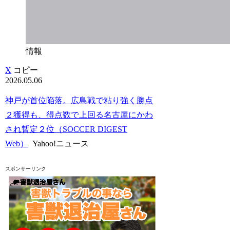
情報
X
コピー
2026.05.06
神戸が首位陥落。広島戦で粘り強く勝点
２獲得も、得点数で上回る名古屋にかわ
され暫定２位（SOCCER DIGEST
Web）
Yahoo!ニュース
スポンサーリンク