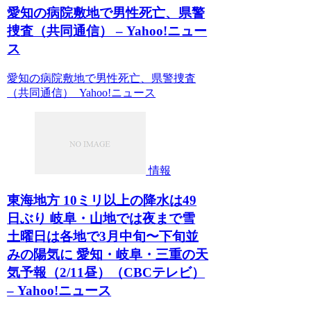
愛知の病院敷地で男性死亡、県警
捜査（共同通信） – Yahoo!ニュー
ス
愛知の病院敷地で男性死亡、県警捜査
（共同通信） Yahoo!ニュース
情報
東海地方 10ミリ以上の降水は49
日ぶり 岐阜・山地では夜まで雪
土曜日は各地で3月中旬〜下旬並
みの陽気に 愛知・岐阜・三重の天
気予報（2/11昼）（CBCテレビ）
– Yahoo!ニュース