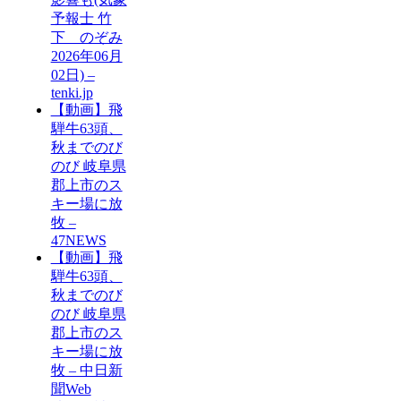
予報士 竹
下 のぞみ
2026年06月
02日) –
tenki.jp
【動画】飛
騨牛63頭、
秋までのび
のび 岐阜県
郡上市のス
キー場に放
牧 –
47NEWS
【動画】飛
騨牛63頭、
秋までのび
のび 岐阜県
郡上市のス
キー場に放
牧 – 中日新
聞Web