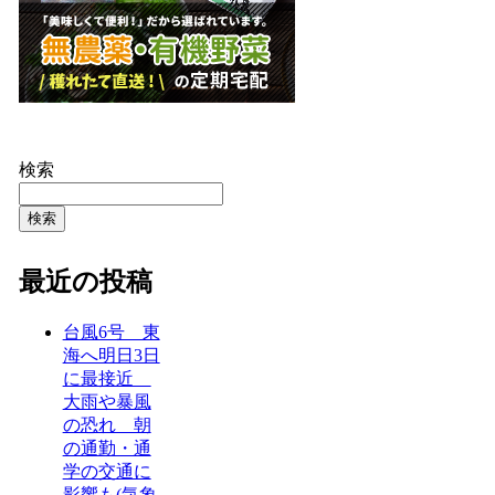
検索
検索
最近の投稿
台風6号 東
海へ明日3日
に最接近
大雨や暴風
の恐れ 朝
の通勤・通
学の交通に
影響も(気象