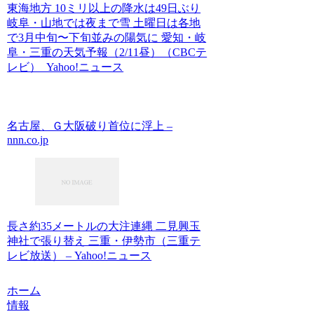
東海地方 10ミリ以上の降水は49日ぶり
岐阜・山地では夜まで雪 土曜日は各地
で3月中旬〜下旬並みの陽気に 愛知・岐
阜・三重の天気予報（2/11昼）（CBCテ
レビ） Yahoo!ニュース
名古屋、Ｇ大阪破り首位に浮上 –
nnn.co.jp
長さ約35メートルの大注連縄 二見興玉
神社で張り替え 三重・伊勢市（三重テ
レビ放送） – Yahoo!ニュース
ホーム
情報