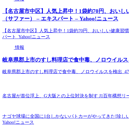
【名古屋市中区】人気上昇中！1袋約70円、おいし
（サファー） – エキスパート – Yahoo!ニュース
【名古屋市中区】人気上昇中！1袋約70円、おいしい健康習慣
パート Yahoo!ニュース
情報
岐阜県郡上市のすし料理店で食中毒、ノロウイルスを検出
岐阜県郡上市のすし料理店で食中毒、ノロウイルスを検出 47
名古屋が首位浮上、G大阪との上位対決を制す J1百年構想リー
ナゴヤ球場に全国に1台しかないパトカーがやってきた!珍しい
Yahoo!ニュース