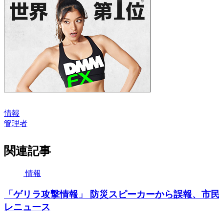
情報
管理者
関連記事
情報
「ゲリラ攻撃情報」 防災スピーカーから誤報、市民
レニュース