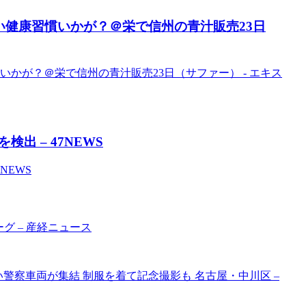
い健康習慣いかが？＠栄で信州の青汁販売23日
いかが？＠栄で信州の青汁販売23日（サファー） - エキス
 – 47NEWS
NEWS
グ – 産経ニュース
警察車両が集結 制服を着て記念撮影も 名古屋・中川区 –