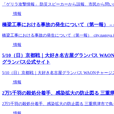
「ゲリラ攻撃情報」 防災スピーカーから誤報、市民から問い
情報
橋梁工事における事故の発生について（第一報） – city.
橋梁工事における事故の発生について（第一報） city.nagoya.j
情報
5/10（日）京都戦｜大好き名古屋グランパス WAO
グランパス公式サイト
5/10（日）京都戦｜大好き名古屋グランパス WAONチャ
情報
2万5千羽の殺処分着手、感染拡大の防止図る 三重県
2万5千羽の殺処分着手、感染拡大の防止図る 三重県津市で鳥
情報