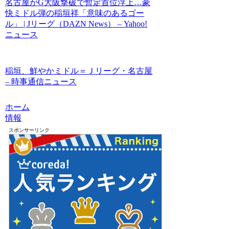
名古屋がG大阪撃破で暫定首位浮上…豪
快ミドル弾の稲垣祥「意味のあるゴー
ル」 | Jリーグ（DAZN News） – Yahoo!
ニュース
稲垣、鮮やかミドル＝Ｊリーグ・名古屋
– 時事通信ニュース
ホーム
情報
スポンサーリンク