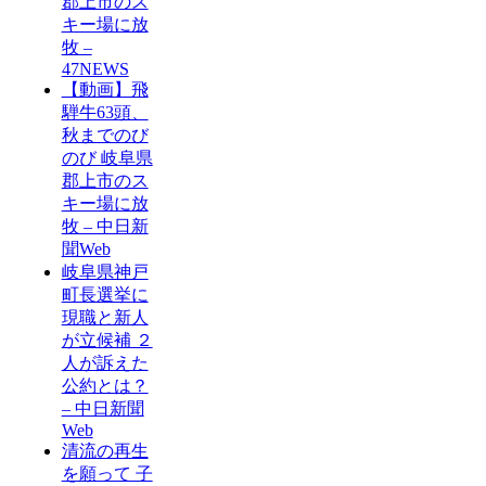
郡上市のス
キー場に放
牧 –
47NEWS
【動画】飛
騨牛63頭、
秋までのび
のび 岐阜県
郡上市のス
キー場に放
牧 – 中日新
聞Web
岐阜県神戸
町長選挙に
現職と新人
が立候補 ２
人が訴えた
公約とは？
– 中日新聞
Web
清流の再生
を願って 子