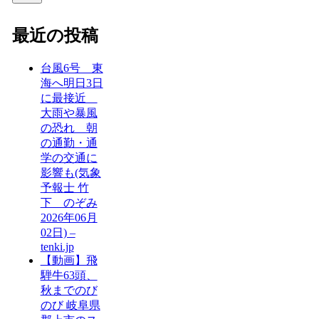
最近の投稿
台風6号 東
海へ明日3日
に最接近
大雨や暴風
の恐れ 朝
の通勤・通
学の交通に
影響も(気象
予報士 竹
下 のぞみ
2026年06月
02日) –
tenki.jp
【動画】飛
騨牛63頭、
秋までのび
のび 岐阜県