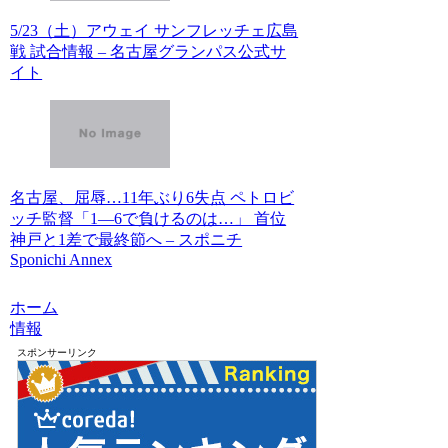
5/23（土）アウェイ サンフレッチェ広島
戦 試合情報 – 名古屋グランパス公式サ
イト
名古屋、屈辱…11年ぶり6失点 ペトロビ
ッチ監督「1―6で負けるのは…」 首位
神戸と1差で最終節へ – スポニチ
Sponichi Annex
ホーム
情報
スポンサーリンク