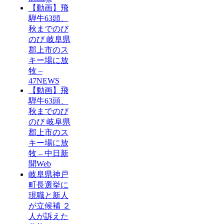
【動画】飛
騨牛63頭、
秋までのび
のび 岐阜県
郡上市のス
キー場に放
牧 –
47NEWS
【動画】飛
騨牛63頭、
秋までのび
のび 岐阜県
郡上市のス
キー場に放
牧 – 中日新
聞Web
岐阜県神戸
町長選挙に
現職と新人
が立候補 ２
人が訴えた