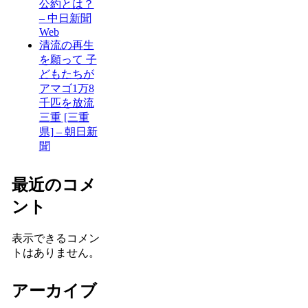
公約とは？
– 中日新聞
Web
清流の再生
を願って 子
どもたちが
アマゴ1万8
千匹を放流
三重 [三重
県] – 朝日新
聞
最近のコメ
ント
表示できるコメン
トはありません。
アーカイブ