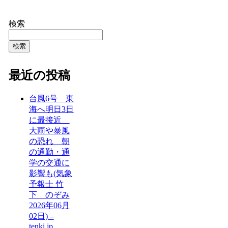
検索
検索
最近の投稿
台風6号 東
海へ明日3日
に最接近
大雨や暴風
の恐れ 朝
の通勤・通
学の交通に
影響も(気象
予報士 竹
下 のぞみ
2026年06月
02日) –
tenki.jp