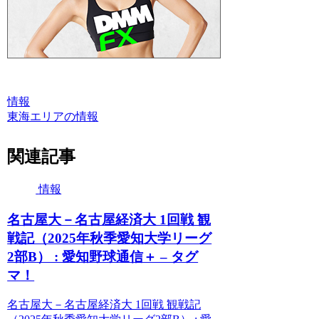
情報
東海エリアの情報
関連記事
情報
名古屋大－名古屋経済大 1回戦 観
戦記（2025年秋季愛知大学リーグ
2部B） : 愛知野球通信＋ – タグ
マ！
名古屋大－名古屋経済大 1回戦 観戦記