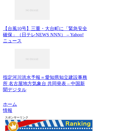
【台風10号】三重・大台町に「緊急安全
確保」（日テレNEWS NNN） – Yahoo!
ニュース
指定河川洪水予報＝愛知県知立建設事務
所 名古屋地方気象台 共同発表 – 中国新
聞デジタル
ホーム
情報
スポンサーリンク