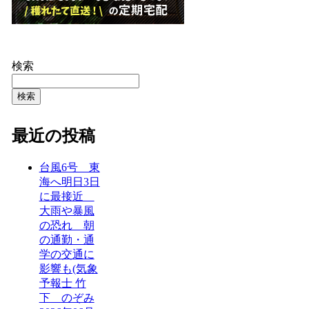
検索
検索
最近の投稿
台風6号 東
海へ明日3日
に最接近
大雨や暴風
の恐れ 朝
の通勤・通
学の交通に
影響も(気象
予報士 竹
下 のぞみ