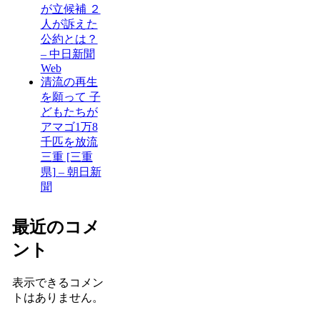
が立候補 ２
人が訴えた
公約とは？
– 中日新聞
Web
清流の再生
を願って 子
どもたちが
アマゴ1万8
千匹を放流
三重 [三重
県] – 朝日新
聞
最近のコメ
ント
表示できるコメン
トはありません。