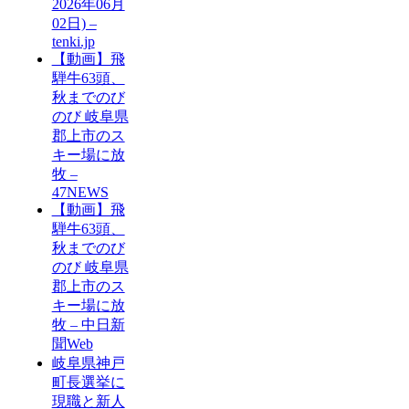
2026年06月
02日) –
tenki.jp
【動画】飛
騨牛63頭、
秋までのび
のび 岐阜県
郡上市のス
キー場に放
牧 –
47NEWS
【動画】飛
騨牛63頭、
秋までのび
のび 岐阜県
郡上市のス
キー場に放
牧 – 中日新
聞Web
岐阜県神戸
町長選挙に
現職と新人