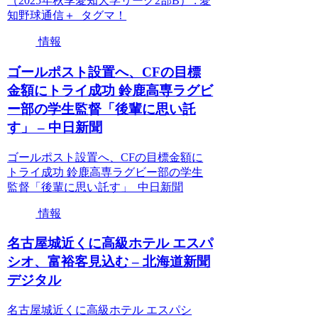
（2025年秋季愛知大学リーグ2部B） : 愛
知野球通信＋ タグマ！
情報
ゴールポスト設置へ、CFの目標
金額にトライ成功 鈴鹿高専ラグビ
ー部の学生監督「後輩に思い託
す」 – 中日新聞
ゴールポスト設置へ、CFの目標金額に
トライ成功 鈴鹿高専ラグビー部の学生
監督「後輩に思い託す」 中日新聞
情報
名古屋城近くに高級ホテル エスパ
シオ、富裕客見込む – 北海道新聞
デジタル
名古屋城近くに高級ホテル エスパシ