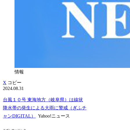
情報
X
コピー
2024.08.31
台風１０号 東海地方（岐阜県）は線状
降水帯の発生による大雨に警戒（ぎふチ
ャンDIGITAL）
Yahoo!ニュース