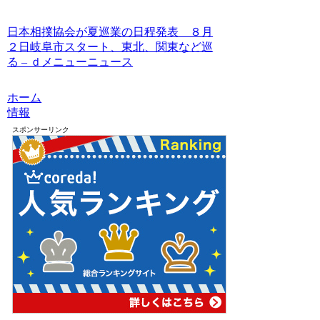
日本相撲協会が夏巡業の日程発表 ８月
２日岐阜市スタート、東北、関東など巡
る – ｄメニューニュース
ホーム
情報
スポンサーリンク