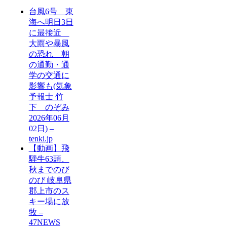
台風6号 東
海へ明日3日
に最接近
大雨や暴風
の恐れ 朝
の通勤・通
学の交通に
影響も(気象
予報士 竹
下 のぞみ
2026年06月
02日) –
tenki.jp
【動画】飛
騨牛63頭、
秋までのび
のび 岐阜県
郡上市のス
キー場に放
牧 –
47NEWS