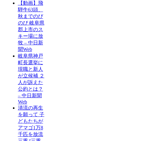
【動画】飛
騨牛63頭、
秋までのび
のび 岐阜県
郡上市のス
キー場に放
牧 – 中日新
聞Web
岐阜県神戸
町長選挙に
現職と新人
が立候補 ２
人が訴えた
公約とは？
– 中日新聞
Web
清流の再生
を願って 子
どもたちが
アマゴ1万8
千匹を放流
三重 [三重