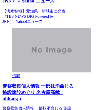
JNN） – Yahoo!ニュース
【洪水警報】愛知県・新城市に発表
（TBS NEWS DIG Powered by
JNN） Yahoo!ニュース
情報
警察収集個人情報 一部抹消命じる
施設建設めぐり 名古屋高裁 –
nhk.or.jp
警察収集個人情報 一部抹消命じる 施設