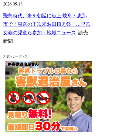
2026.05.18
飛鳥時代、米を朝廷に献上 岐阜・恵那
市で「恵奈の里次米お田植え祭」…早乙
女姿の児童ら参加：地域ニュース
読売
新聞
スポンサーリンク