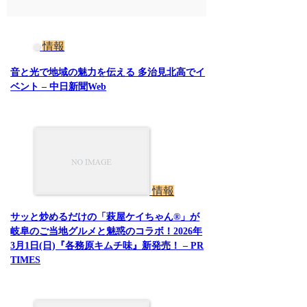
情報
音と光で地域の魅力を伝える 多治見北高でイ
ベント – 中日新聞Web
情報
サッと炒めるだけの「萩屋ケイちゃん®」が
岐阜のご当地グルメと魅惑のコラボ！2026年
3月1日(日)『各務原キムチ味』新発売！ – PR
TIMES