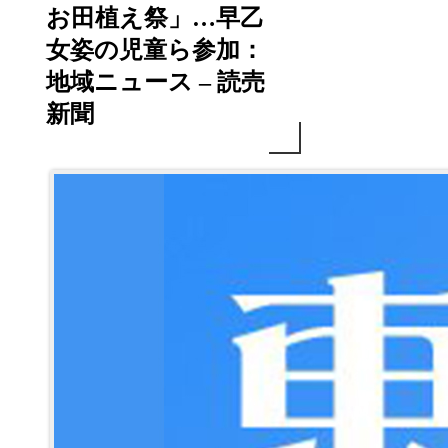
お田植え祭」…早乙
女姿の児童ら参加：
地域ニュース – 読売
新聞