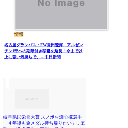
情報
名古屋グランパス・FW貴田遼河、アルゼン
チン1部への期限付き移籍を延長「今まで以
上に強い気持ちで」 – 中日新聞
岐阜県民栄誉大賞 スノボ村瀬心椛選手
「４年後も金メダル持ち帰りたい」…五