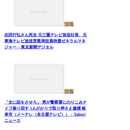
情報
志田行弘さん死去 元三重テレビ放送社長、元
東海テレビ放送営業局役員待遇ゼネラルマネ
ジャー – 東京新聞デジタル
情報
「女に話をさせろ」 男が警察署にのりこみナ
イフ振り回す 5人がかりで取り押さえ逮捕 岐
阜市（メ〜テレ（名古屋テレビ）） – Yahoo!
ニュース