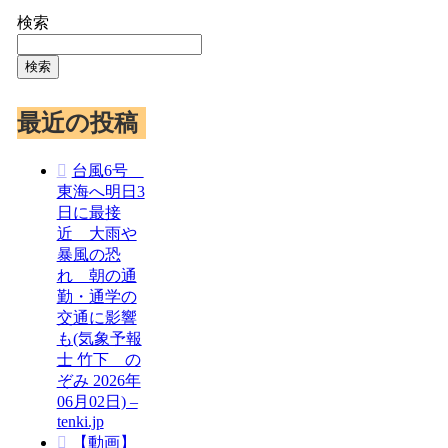
検索
検索
最近の投稿
台風6号
東海へ明日3
日に最接
近 大雨や
暴風の恐
れ 朝の通
勤・通学の
交通に影響
も(気象予報
士 竹下 の
ぞみ 2026年
06月02日) –
tenki.jp
【動画】