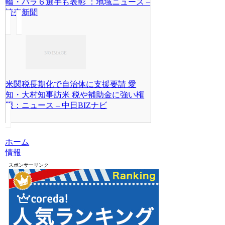
輪・パラ６選手も表彰 ：地域ニュース –
読売新聞
米関税長期化で自治体に支援要請 愛
知・大村知事訪米 税や補助金に強い権
限：ニュース – 中日BIZナビ
ホーム
情報
スポンサーリンク