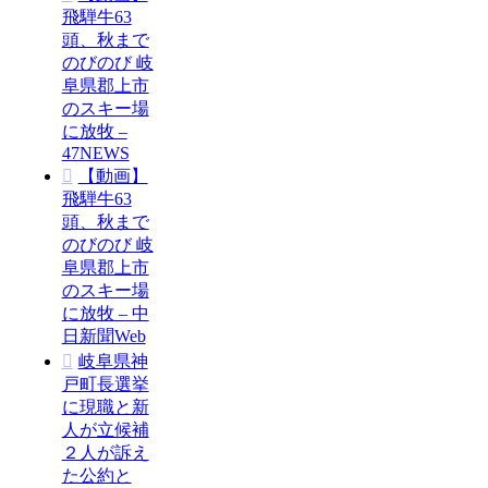
飛騨牛63
頭、秋まで
のびのび 岐
阜県郡上市
のスキー場
に放牧 –
47NEWS
【動画】
飛騨牛63
頭、秋まで
のびのび 岐
阜県郡上市
のスキー場
に放牧 – 中
日新聞Web
岐阜県神
戸町長選挙
に現職と新
人が立候補
２人が訴え
た公約と