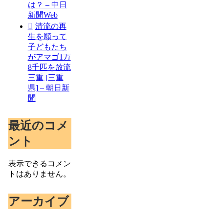
は？ – 中日
新聞Web
清流の再
生を願って
子どもたち
がアマゴ1万
8千匹を放流
三重 [三重
県] – 朝日新
聞
最近のコメ
ント
表示できるコメン
トはありません。
アーカイブ