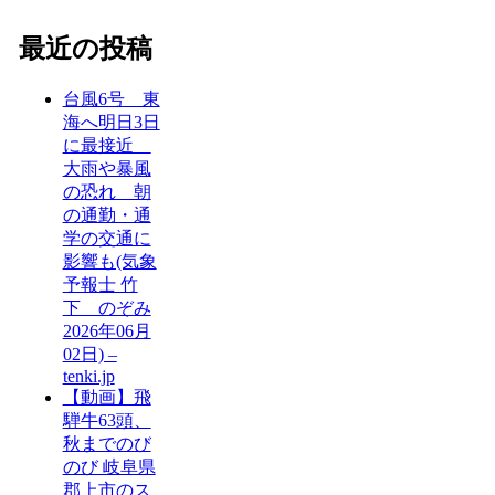
最近の投稿
台風6号 東
海へ明日3日
に最接近
大雨や暴風
の恐れ 朝
の通勤・通
学の交通に
影響も(気象
予報士 竹
下 のぞみ
2026年06月
02日) –
tenki.jp
【動画】飛
騨牛63頭、
秋までのび
のび 岐阜県
郡上市のス