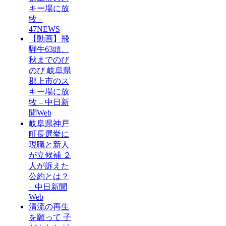
キー場に放
牧 –
47NEWS
【動画】飛
騨牛63頭、
秋までのび
のび 岐阜県
郡上市のス
キー場に放
牧 – 中日新
聞Web
岐阜県神戸
町長選挙に
現職と新人
が立候補 ２
人が訴えた
公約とは？
– 中日新聞
Web
清流の再生
を願って 子