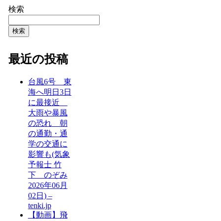
検索
検索
最近の投稿
台風6号 東
海へ明日3日
に最接近
大雨や暴風
の恐れ 朝
の通勤・通
学の交通に
影響も(気象
予報士 竹
下 のぞみ
2026年06月
02日) –
tenki.jp
【動画】飛