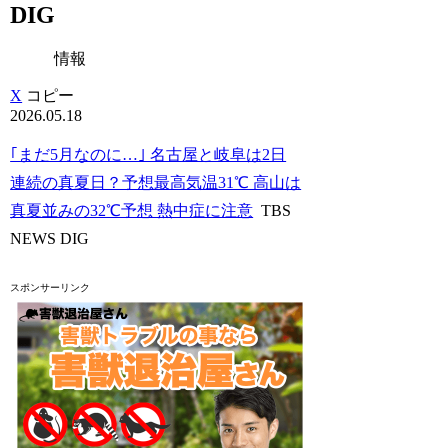
DIG
情報
X
コピー
2026.05.18
｢まだ5月なのに…｣ 名古屋と岐阜は2日
連続の真夏日？予想最高気温31℃ 高山は
真夏並みの32℃予想 熱中症に注意
TBS
NEWS DIG
スポンサーリンク