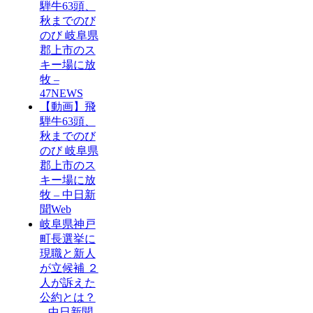
騨牛63頭、
秋までのび
のび 岐阜県
郡上市のス
キー場に放
牧 –
47NEWS
【動画】飛
騨牛63頭、
秋までのび
のび 岐阜県
郡上市のス
キー場に放
牧 – 中日新
聞Web
岐阜県神戸
町長選挙に
現職と新人
が立候補 ２
人が訴えた
公約とは？
– 中日新聞