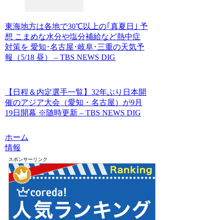
東海地方は各地で30℃以上の｢真夏日｣ 予
想 こまめな水分や塩分補給など熱中症
対策を 愛知･名古屋･岐阜･三重の天気予
報（5/18 昼） – TBS NEWS DIG
【日程＆内定選手一覧】32年ぶり日本開
催のアジア大会（愛知・名古屋）が9月
19日開幕 ※随時更新 – TBS NEWS DIG
ホーム
情報
スポンサーリンク