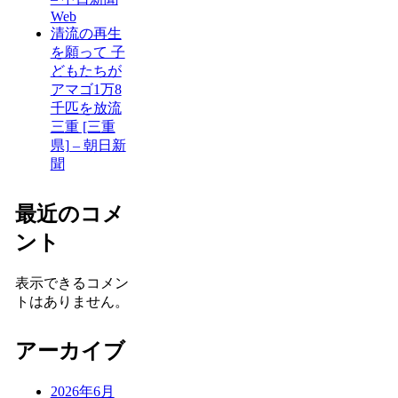
Web
清流の再生
を願って 子
どもたちが
アマゴ1万8
千匹を放流
三重 [三重
県] – 朝日新
聞
最近のコメ
ント
表示できるコメン
トはありません。
アーカイブ
2026年6月