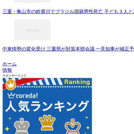
三重・亀山市の鈴鹿川でブラジル国籍男性死亡 子ども３人と川を
中東情勢の変化受け 三重県が対策本部会議 一見知事が補正予算検
ホーム
情報
スポンサーリンク