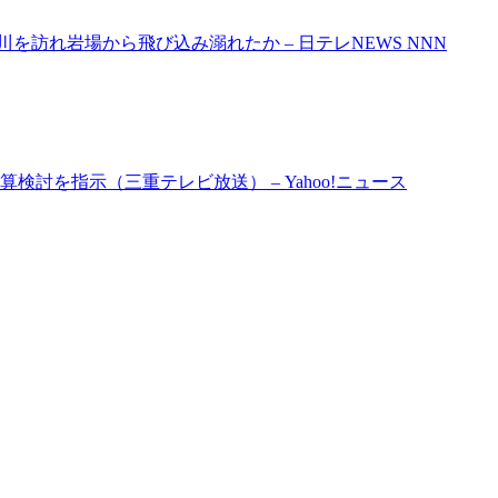
訪れ岩場から飛び込み溺れたか – 日テレNEWS NNN
討を指示（三重テレビ放送） – Yahoo!ニュース