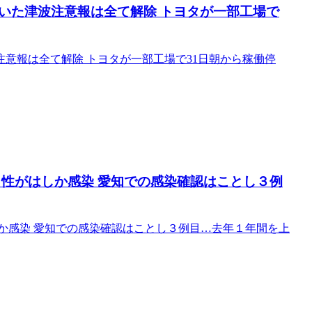
いた津波注意報は全て解除 トヨタが一部工場で
意報は全て解除 トヨタが一部工場で31日朝から稼働停
男性がはしか感染 愛知での感染確認はことし３例
か感染 愛知での感染確認はことし３例目…去年１年間を上