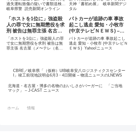
過失運転致傷の疑いで書類送検…
天神「書初め展」 岐阜新聞デジ
岐阜県警 読売新聞オンライン
タル
「ホストを1位に」強盗殺
パトカーが追跡の車 事故
人の罪で女に無期懲役を求
起こし逃走 愛知・小牧市
刑 被告は無罪主張 名古屋
(中京テレビＮＥＷＳ) –
（メ〜テレ（名古屋テレ
Yahoo!ニュース
「ホストを1位に」強盗殺人の罪
パトカーが追跡の車 事故起こし
ビ）） – Yahoo!ニュース
で女に無期懲役を求刑 被告は無
逃走 愛知・小牧市 (中京テレビＮ
罪主張 名古屋（メ〜テレ（名古
ＥＷＳ) Yahoo!ニュース
屋テレビ）） Yahoo!ニュース
CBRE／岐阜県「（仮称）UIB岐阜安八ロジスティクスセンター
I」竣⼯前現地説明会6月3・4日開催 – 物流ニュースのLNEWS
北海道・名古屋・博多の名物のおいしさがバーガーに 「ご当地
マック」 – J-CAST ニュース
ホーム
情報