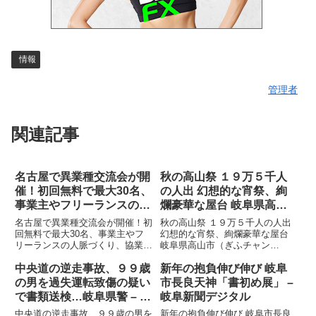
情報
管理者
関連記事
名古屋で異業種交流会が開
秋の高山祭 １９万５千人
催！初回無料で最大30名、
の人出 幻想的な宵祭、絢
事業主やフリーランスの人
爛豪華な屋台 岐阜県高山
脈づくり、協業相手探しに
市（ぎふチャンDIGITAL）
名古屋で異業種交流会が開催！初
秋の高山祭 １９万５千人の人出
（11月28日） – 時事ドッ
– Yahoo!ニュース
回無料で最大30名、事業主やフ
幻想的な宵祭、絢爛豪華な屋台
リーランスの人脈づくり、協業相
岐阜県高山市（ぎふチャン
トコム
手探しに（11月28日） 時事ドッ
DIGITAL） Yahoo!ニュース
トコム
中央道の逆走事故、９９歳
新年の抱負伸び伸び 岐阜
の男を過失運転致傷の疑い
市長良天神「書初め展」 –
で書類送検…岐阜県警 – 読
岐阜新聞デジタル
売新聞オンライン
中央道の逆走事故、９９歳の男を
新年の抱負伸び伸び 岐阜市長良