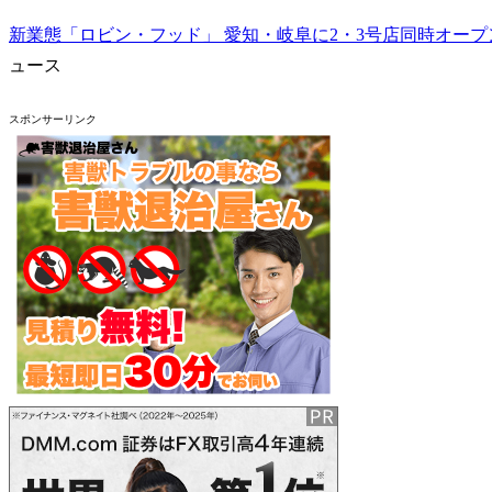
新業態「ロビン・フッド」 愛知・岐阜に2・3号店同時オープン 
ュース
スポンサーリンク