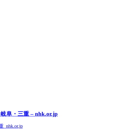
重 – nhk.or.jp
.or.jp