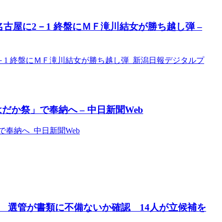
古屋に2－1 終盤にＭＦ滝川結女が勝ち越し弾 –
－1 終盤にＭＦ滝川結女が勝ち越し弾 新潟日報デジタルプ
だか祭」で奉納へ – 中日新聞Web
で奉納へ 中日新聞Web
 選管が書類に不備ないか確認 14人が立候補を