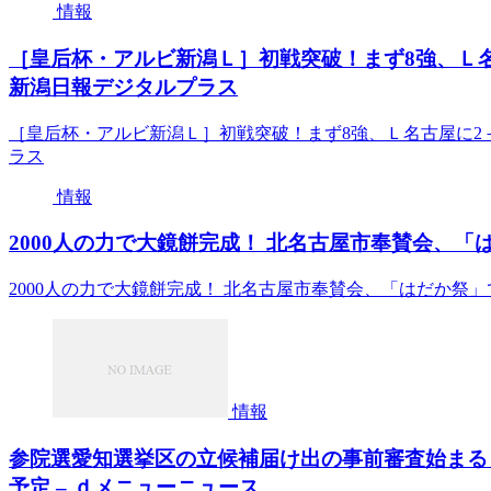
情報
［皇后杯・アルビ新潟Ｌ］初戦突破！まず8強、Ｌ名
新潟日報デジタルプラス
［皇后杯・アルビ新潟Ｌ］初戦突破！まず8強、Ｌ名古屋に2
ラス
情報
2000人の力で大鏡餅完成！ 北名古屋市奉賛会、「は
2000人の力で大鏡餅完成！ 北名古屋市奉賛会、「はだか祭」
情報
参院選愛知選挙区の立候補届け出の事前審査始まる
予定 – ｄメニューニュース