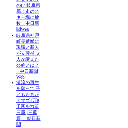
のび 岐阜県
郡上市のス
キー場に放
牧 – 中日新
聞Web
岐阜県神戸
町長選挙に
現職と新人
が立候補 ２
人が訴えた
公約とは？
– 中日新聞
Web
清流の再生
を願って 子
どもたちが
アマゴ1万8
千匹を放流
三重 [三重
県] – 朝日新
聞