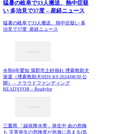
猛暑の岐阜で33人搬送、熱中症疑
い 多治見で37度 – 産経ニュース
猛暑の岐阜で33人搬送、熱中症疑い 多
治見で37度 産経ニュース
令和6年愛知 蒲郡市土砂崩れ 捜索救助犬
派遣（捜索救助犬HDS K9 2024/08/30 公
開） – クラウドファンディング
READYFOR – Readyfor
三重県 「線状降水帯」発生中 命の危険
も 災害発生の危険度が急激に高まる(気