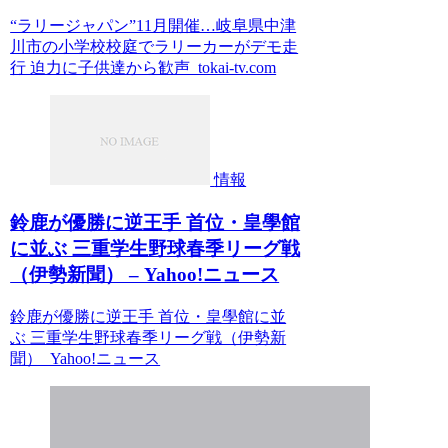
“ラリージャパン”11月開催…岐阜県中津
川市の小学校校庭でラリーカーがデモ走
行 迫力に子供達から歓声 tokai-tv.com
情報
鈴鹿が優勝に逆王手 首位・皇學館
に並ぶ 三重学生野球春季リーグ戦
（伊勢新聞） – Yahoo!ニュース
鈴鹿が優勝に逆王手 首位・皇學館に並
ぶ 三重学生野球春季リーグ戦（伊勢新
聞） Yahoo!ニュース