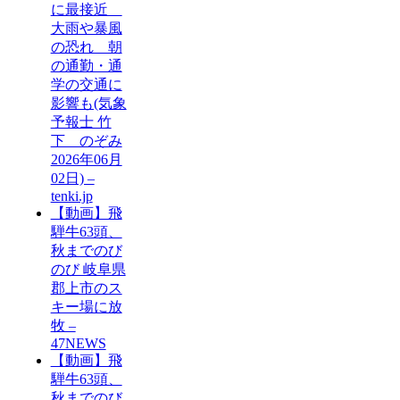
に最接近
大雨や暴風
の恐れ 朝
の通勤・通
学の交通に
影響も(気象
予報士 竹
下 のぞみ
2026年06月
02日) –
tenki.jp
【動画】飛
騨牛63頭、
秋までのび
のび 岐阜県
郡上市のス
キー場に放
牧 –
47NEWS
【動画】飛
騨牛63頭、
秋までのび