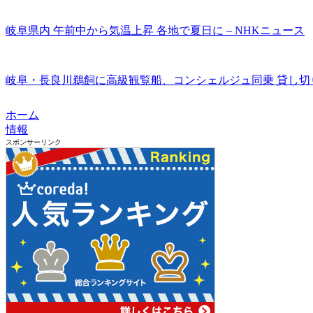
岐阜県内 午前中から気温上昇 各地で夏日に – NHKニュース
岐阜・長良川鵜飼に高級観覧船、コンシェルジュ同乗 貸し切り専
ホーム
情報
スポンサーリンク