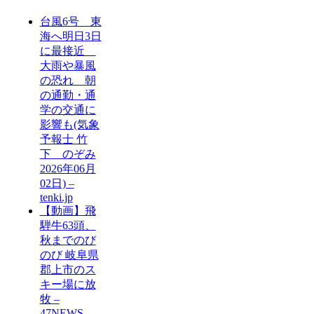
台風6号 東
海へ明日3日
に最接近
大雨や暴風
の恐れ 朝
の通勤・通
学の交通に
影響も(気象
予報士 竹
下 のぞみ
2026年06月
02日) –
tenki.jp
【動画】飛
騨牛63頭、
秋までのび
のび 岐阜県
郡上市のス
キー場に放
牧 –
47NEWS