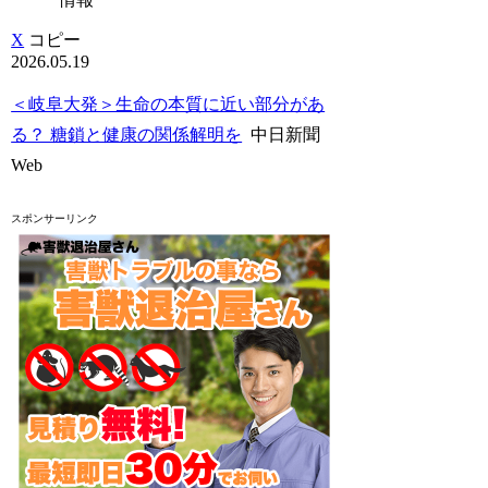
X
コピー
2026.05.19
＜岐阜大発＞生命の本質に近い部分があ
る？ 糖鎖と健康の関係解明を
中日新聞
Web
スポンサーリンク