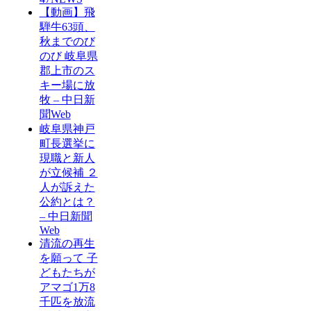
【動画】飛
騨牛63頭、
秋までのび
のび 岐阜県
郡上市のス
キー場に放
牧 – 中日新
聞Web
岐阜県神戸
町長選挙に
現職と新人
が立候補 ２
人が訴えた
公約とは？
– 中日新聞
Web
清流の再生
を願って 子
どもたちが
アマゴ1万8
千匹を放流