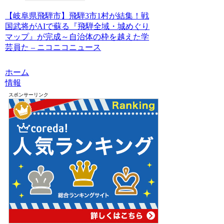
【岐阜県飛騨市】飛騨3市1村が結集！戦
国武将がAIで蘇る『飛騨全域・城めぐり
マップ』が完成～自治体の枠を越えた学
芸員た – ニコニコニュース
ホーム
情報
スポンサーリンク