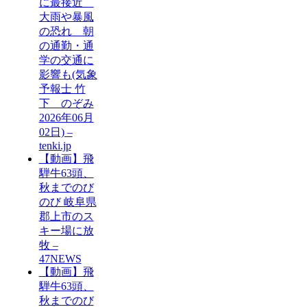
に最接近
大雨や暴風
の恐れ 朝
の通勤・通
学の交通に
影響も(気象
予報士 竹
下 のぞみ
2026年06月
02日) –
tenki.jp
【動画】飛
騨牛63頭、
秋までのび
のび 岐阜県
郡上市のス
キー場に放
牧 –
47NEWS
【動画】飛
騨牛63頭、
秋までのび