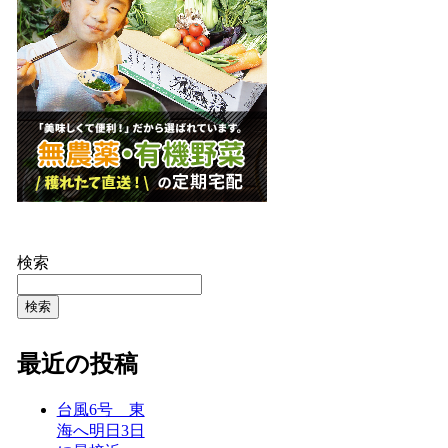
検索
検索
最近の投稿
台風6号 東
海へ明日3日