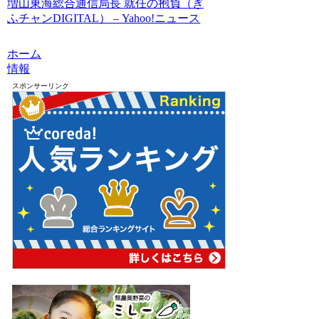
増山東海総合通信局長 就任の抱負（ぎ
ふチャンDIGITAL） – Yahoo!ニュース
ホーム
情報
スポンサーリンク