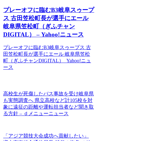
プレーオフに臨むB3岐阜スゥープ
ス 古田笠松町長が選手にエール
岐阜県笠松町（ぎふチャン
DIGITAL） – Yahoo!ニュース
プレーオフに臨むB3岐阜スゥープス 古
田笠松町長が選手にエール 岐阜県笠松
町（ぎふチャンDIGITAL） Yahoo!ニュ
ース
高校生が死傷したバス事故を受け岐阜県
も実態調査へ 県立高校など計105校を対
象に遠征の距離や運転担当者など聞き取
る方針 – ｄメニューニュース
「アジア競技大会成功へ貢献したい」