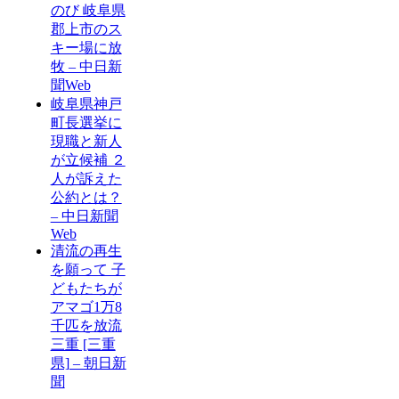
のび 岐阜県
郡上市のス
キー場に放
牧 – 中日新
聞Web
岐阜県神戸
町長選挙に
現職と新人
が立候補 ２
人が訴えた
公約とは？
– 中日新聞
Web
清流の再生
を願って 子
どもたちが
アマゴ1万8
千匹を放流
三重 [三重
県] – 朝日新
聞