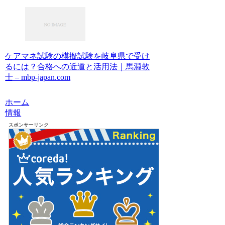
ケアマネ試験の模擬試験を岐阜県で受け
るには？合格への近道と活用法｜馬淵敦
士 – mbp-japan.com
ホーム
情報
スポンサーリンク