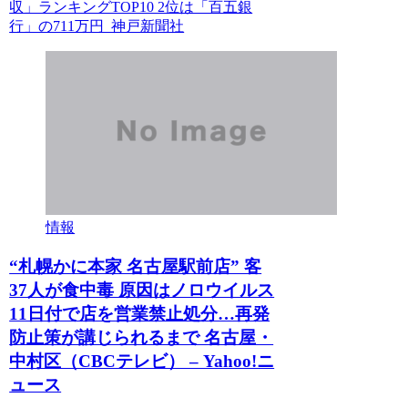
収」ランキングTOP10 2位は「百五銀
行」の711万円 神戸新聞社
情報
“札幌かに本家 名古屋駅前店” 客
37人が食中毒 原因はノロウイルス
11日付で店を営業禁止処分…再発
防止策が講じられるまで 名古屋・
中村区（CBCテレビ） – Yahoo!ニ
ュース