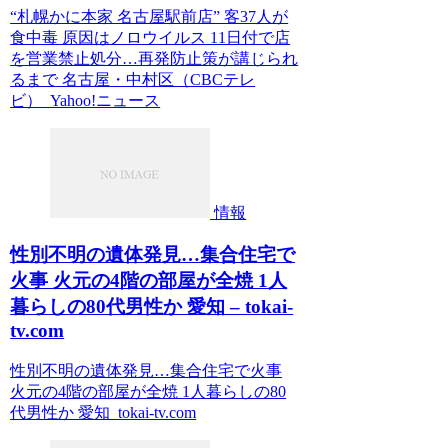
“札幌かに本家 名古屋駅前店” 客37人が
食中毒 原因はノロウイルス 11日付で店
を営業禁止処分…再発防止策が講じられ
るまで 名古屋・中村区（CBCテレ
ビ） Yahoo!ニュース
情報
性別不明の遺体発見…集合住宅で
火事 火元の4階の部屋が全焼 1人
暮らしの80代男性か 愛知 – tokai-
tv.com
性別不明の遺体発見…集合住宅で火事
火元の4階の部屋が全焼 1人暮らしの80
代男性か 愛知 tokai-tv.com