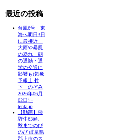
最近の投稿
台風6号 東
海へ明日3日
に最接近
大雨や暴風
の恐れ 朝
の通勤・通
学の交通に
影響も(気象
予報士 竹
下 のぞみ
2026年06月
02日) –
tenki.jp
【動画】飛
騨牛63頭、
秋までのび
のび 岐阜県
郡上市のス