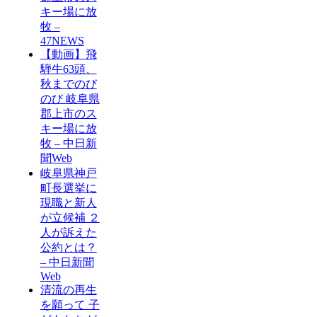
キー場に放
牧 –
47NEWS
【動画】飛
騨牛63頭、
秋までのび
のび 岐阜県
郡上市のス
キー場に放
牧 – 中日新
聞Web
岐阜県神戸
町長選挙に
現職と新人
が立候補 ２
人が訴えた
公約とは？
– 中日新聞
Web
清流の再生
を願って 子