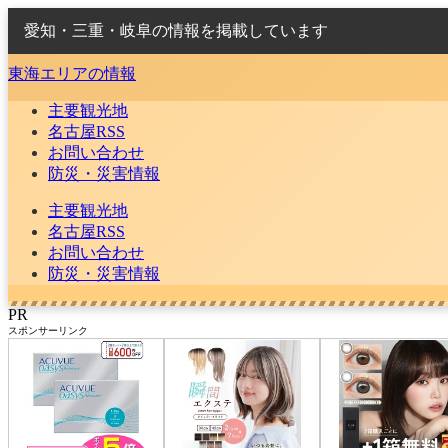
愛知・三重・岐阜の情報を掲載しています
東海エリアの情報
主要観光地
名古屋RSS
お問い合わせ
防災・災害情報
主要観光地
名古屋RSS
お問い合わせ
防災・災害情報
PR
スポンサーリンク