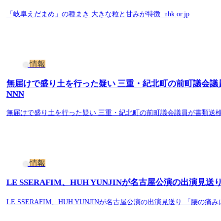
「岐阜えだまめ」の種まき 大きな粒と甘みが特徴 nhk.or.jp
情報
無届けで盛り土を行った疑い 三重・紀北町の前町議会議員
NNN
無届けで盛り土を行った疑い 三重・紀北町の前町議会議員が書類送検 
情報
LE SSERAFIM、HUH YUNJINが名古屋公演の出演
LE SSERAFIM、HUH YUNJINが名古屋公演の出演見送り 「腰