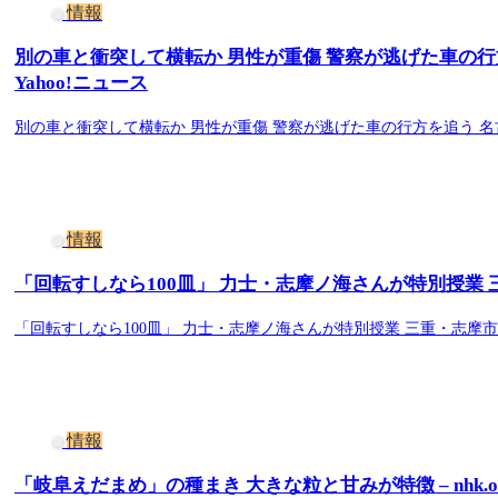
情報
別の車と衝突して横転か 男性が重傷 警察が逃げた車の行
Yahoo!ニュース
別の車と衝突して横転か 男性が重傷 警察が逃げた車の行方を追う 名古
情報
「回転すしなら100皿」 力士・志摩ノ海さんが特別授業 三
「回転すしなら100皿」 力士・志摩ノ海さんが特別授業 三重・志摩市（
情報
「岐阜えだまめ」の種まき 大きな粒と甘みが特徴 – nhk.or.