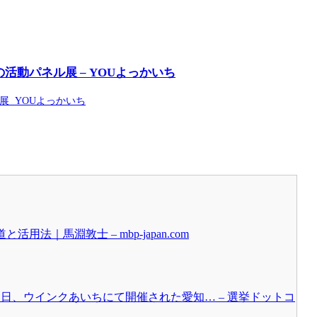
動パネル展 – YOUよっかいち
 YOUよっかいち
｜馬淵敦士 – mbp-japan.com
日、ウインクあいちにて開催された愛知… – 選挙ドットコ