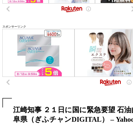
スポンサーリンク
江崎知事 ２１日に国に緊急要望 石
阜県（ぎふチャンDIGITAL） – Yah