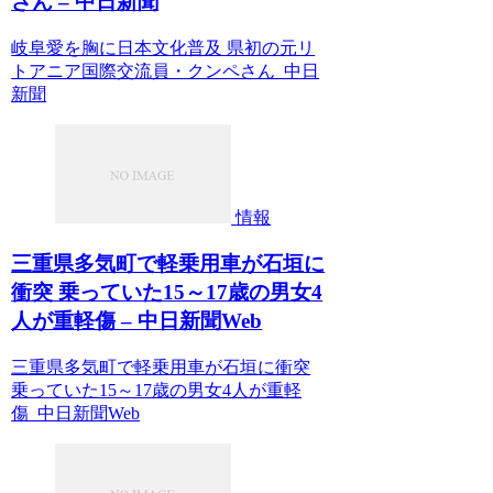
さん – 中日新聞
岐阜愛を胸に日本文化普及 県初の元リ
トアニア国際交流員・クンペさん 中日
新聞
情報
三重県多気町で軽乗用車が石垣に
衝突 乗っていた15～17歳の男女4
人が重軽傷 – 中日新聞Web
三重県多気町で軽乗用車が石垣に衝突
乗っていた15～17歳の男女4人が重軽
傷 中日新聞Web