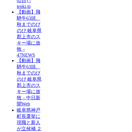
02日) –
tenki.jp
【動画】飛
騨牛63頭、
秋までのび
のび 岐阜県
郡上市のス
キー場に放
牧 –
47NEWS
【動画】飛
騨牛63頭、
秋までのび
のび 岐阜県
郡上市のス
キー場に放
牧 – 中日新
聞Web
岐阜県神戸
町長選挙に
現職と新人
が立候補 ２