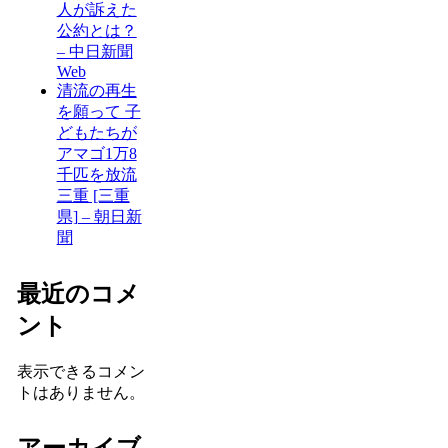
人が訴えた
公約とは？
– 中日新聞
Web
清流の再生
を願って 子
どもたちが
アマゴ1万8
千匹を放流
三重 [三重
県] – 朝日新
聞
最近のコメ
ント
表示できるコメン
トはありません。