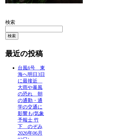
検索
検索
最近の投稿
台風6号 東
海へ明日3日
に最接近
大雨や暴風
の恐れ 朝
の通勤・通
学の交通に
影響も(気象
予報士 竹
下 のぞみ
2026年06月