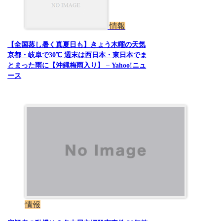
情報
【全国蒸し暑く真夏日も】きょう木曜の天気
京都・岐阜で30℃ 週末は西日本・東日本でま
とまった雨に【沖縄梅雨入り】 – Yahoo!ニュ
ース
情報