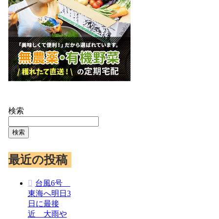
検索
検索
最近の投稿
台風6号
東海へ明日3
日に最接
近 大雨や