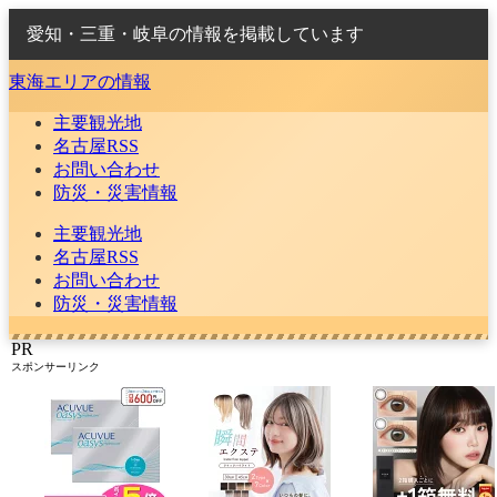
愛知・三重・岐阜の情報を掲載しています
東海エリアの情報
主要観光地
名古屋RSS
お問い合わせ
防災・災害情報
主要観光地
名古屋RSS
お問い合わせ
防災・災害情報
PR
スポンサーリンク