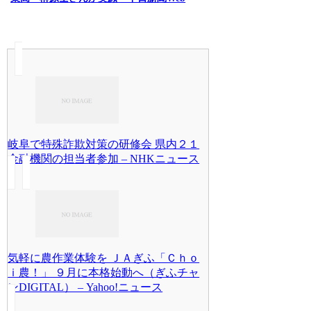
岐阜で特殊詐欺対策の研修会 県内２１
金融機関の担当者参加 – NHKニュース
気軽に農作業体験を ＪＡぎふ「Ｃｈｏ
ｉ農！」 ９月に本格始動へ（ぎふチャ
ンDIGITAL） – Yahoo!ニュース