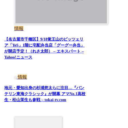
情報
【名古屋市千種区】9/18覚王山のピッツェリ
ア「YeS」1階に宅配弁当店「グーグー弁当」
が開店予定！（れさ太郎） – エキスパート –
Yahoo!ニュース
情報
地元・愛知出身の杉浦悠太らに注目…『バン
テリン東海クラシック』が開幕 アマNo.1高校
生・松山茉生も参戦 – tokai-tv.com