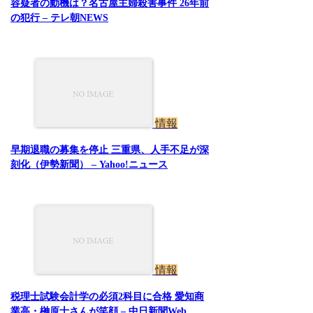
容疑者の動機は？名古屋主婦殺害事件 26年前
の犯行 – テレ朝NEWS
情報
早期退職の募集を停止 三重県、人手不足が深
刻化（伊勢新聞） – Yahoo!ニュース
情報
税理士試験会計学の必須2科目に合格 愛知商
業高・榊原士さんが笑顔 – 中日新聞Web