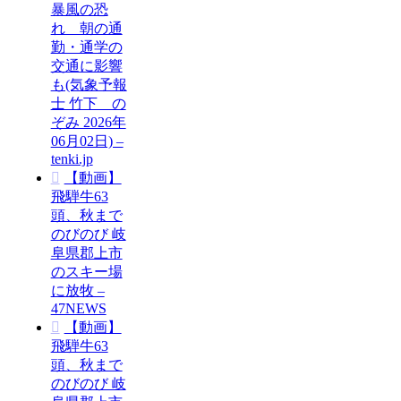
暴風の恐
れ 朝の通
勤・通学の
交通に影響
も(気象予報
士 竹下 の
ぞみ 2026年
06月02日) –
tenki.jp
【動画】
飛騨牛63
頭、秋まで
のびのび 岐
阜県郡上市
のスキー場
に放牧 –
47NEWS
【動画】
飛騨牛63
頭、秋まで
のびのび 岐