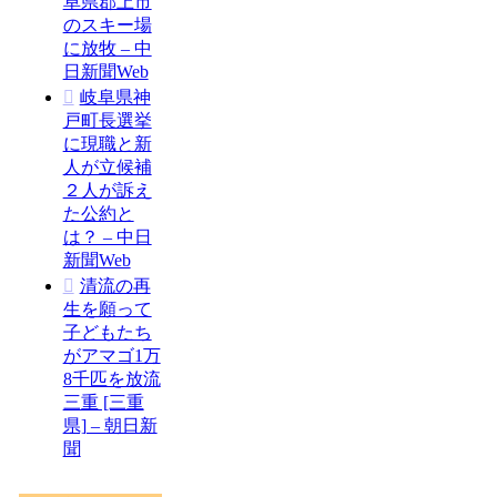
阜県郡上市
のスキー場
に放牧 – 中
日新聞Web
岐阜県神
戸町長選挙
に現職と新
人が立候補
２人が訴え
た公約と
は？ – 中日
新聞Web
清流の再
生を願って
子どもたち
がアマゴ1万
8千匹を放流
三重 [三重
県] – 朝日新
聞