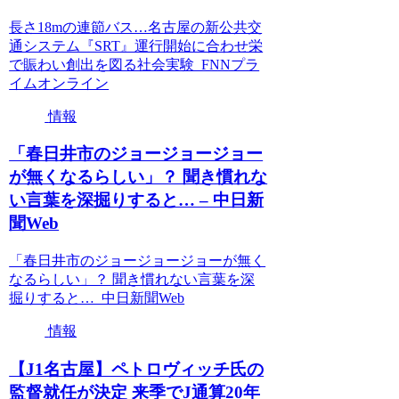
長さ18mの連節バス…名古屋の新公共交
通システム『SRT』運行開始に合わせ栄
で賑わい創出を図る社会実験 FNNプラ
イムオンライン
情報
「春日井市のジョージョージョー
が無くなるらしい」？ 聞き慣れな
い言葉を深掘りすると… – 中日新
聞Web
「春日井市のジョージョージョーが無く
なるらしい」？ 聞き慣れない言葉を深
掘りすると… 中日新聞Web
情報
【J1名古屋】ペトロヴィッチ氏の
監督就任が決定 来季でJ通算20年