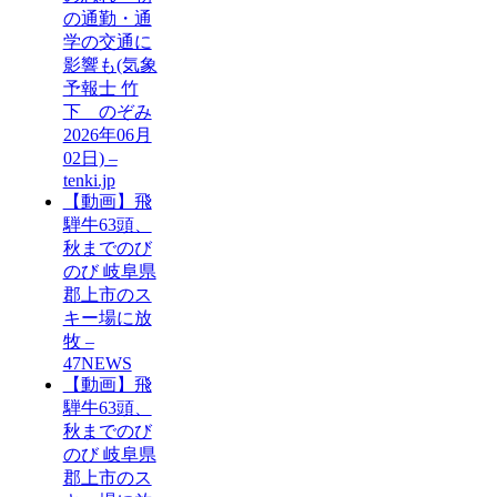
の通勤・通
学の交通に
影響も(気象
予報士 竹
下 のぞみ
2026年06月
02日) –
tenki.jp
【動画】飛
騨牛63頭、
秋までのび
のび 岐阜県
郡上市のス
キー場に放
牧 –
47NEWS
【動画】飛
騨牛63頭、
秋までのび
のび 岐阜県
郡上市のス