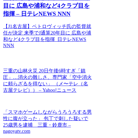
目に 広島や浦和など4クラブ目を
指揮 – 日テレNEWS NNN
【J1名古屋】ペトロヴィッチ氏の監督就
任が決定 来季でJ通算20年目に 広島や浦
和など4クラブ目を指揮 日テレNEWS
NNN
三重の山林火災 20日午後6時すぎ「鎮
圧」…消火の難しさ、専門家「空中消火
に頼らざるを得ない」 （メ〜テレ（名
古屋テレビ）） – Yahoo!ニュース
「スマホゲームしながらうろうろする男
性に腹が立った」 包丁で刺した疑いで
25歳男を逮捕 三重・鈴鹿市 –
nagoyatv.com