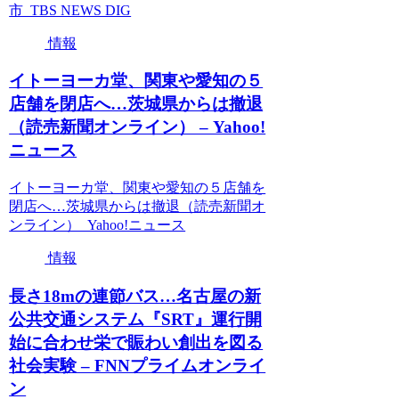
市 TBS NEWS DIG
情報
イトーヨーカ堂、関東や愛知の５
店舗を閉店へ…茨城県からは撤退
（読売新聞オンライン） – Yahoo!
ニュース
イトーヨーカ堂、関東や愛知の５店舗を
閉店へ…茨城県からは撤退（読売新聞オ
ンライン） Yahoo!ニュース
情報
長さ18mの連節バス…名古屋の新
公共交通システム『SRT』運行開
始に合わせ栄で賑わい創出を図る
社会実験 – FNNプライムオンライ
ン