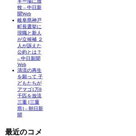
キー場に放
牧 – 中日新
聞Web
岐阜県神戸
町長選挙に
現職と新人
が立候補 ２
人が訴えた
公約とは？
– 中日新聞
Web
清流の再生
を願って 子
どもたちが
アマゴ1万8
千匹を放流
三重 [三重
県] – 朝日新
聞
最近のコメ