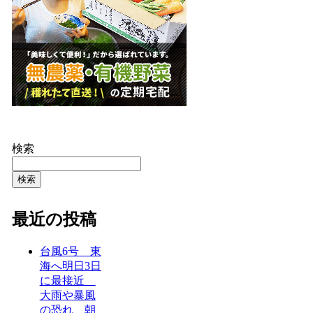
検索
検索
最近の投稿
台風6号 東
海へ明日3日
に最接近
大雨や暴風
の恐れ 朝