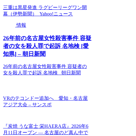
三重は黒星発進 ラグビーリーグワン開
幕（伊勢新聞） Yahoo!ニュース
情報
26年前の名古屋女性殺害事件 容疑
者の女を殺人罪で起訴 名地検 [愛
知県] – 朝日新聞
26年前の名古屋女性殺害事件 容疑者の
女を殺人罪で起訴 名地検 朝日新聞
VRのテコンドー追加へ 愛知・名古屋
アジア大会 – サンスポ
『炭焼 うな富士 栄HAERA店』2026年6
月11日オープン ― 名古屋のど真ん中で