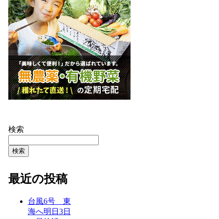
検索
検索
最近の投稿
台風6号 東
海へ明日3日