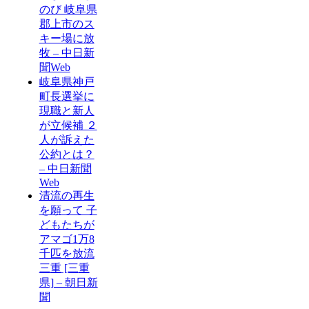
のび 岐阜県
郡上市のス
キー場に放
牧 – 中日新
聞Web
岐阜県神戸
町長選挙に
現職と新人
が立候補 ２
人が訴えた
公約とは？
– 中日新聞
Web
清流の再生
を願って 子
どもたちが
アマゴ1万8
千匹を放流
三重 [三重
県] – 朝日新
聞