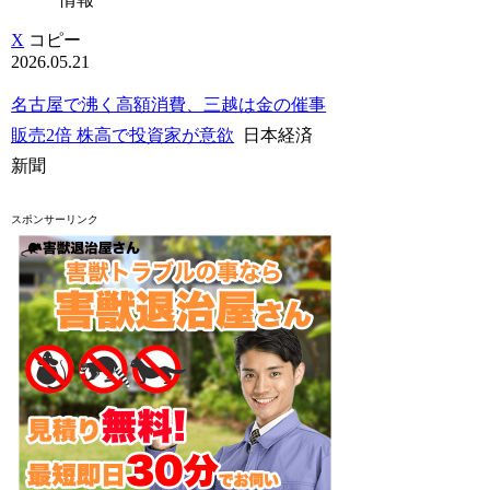
X
コピー
2026.05.21
名古屋で沸く高額消費、三越は金の催事
販売2倍 株高で投資家が意欲
日本経済
新聞
スポンサーリンク