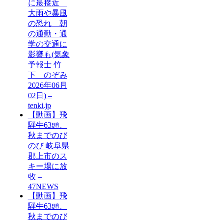
に最接近
大雨や暴風
の恐れ 朝
の通勤・通
学の交通に
影響も(気象
予報士 竹
下 のぞみ
2026年06月
02日) –
tenki.jp
【動画】飛
騨牛63頭、
秋までのび
のび 岐阜県
郡上市のス
キー場に放
牧 –
47NEWS
【動画】飛
騨牛63頭、
秋までのび