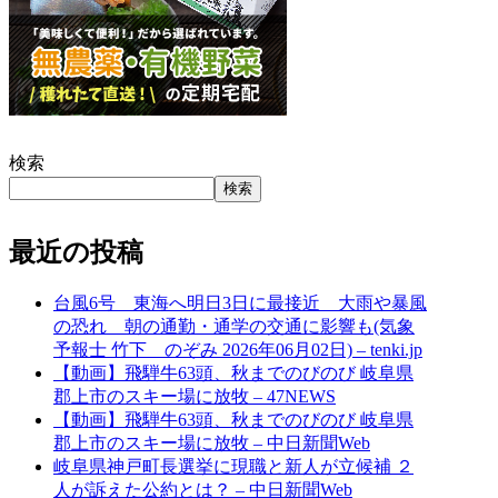
検索
検索
最近の投稿
台風6号 東海へ明日3日に最接近 大雨や暴風
の恐れ 朝の通勤・通学の交通に影響も(気象
予報士 竹下 のぞみ 2026年06月02日) – tenki.jp
【動画】飛騨牛63頭、秋までのびのび 岐阜県
郡上市のスキー場に放牧 – 47NEWS
【動画】飛騨牛63頭、秋までのびのび 岐阜県
郡上市のスキー場に放牧 – 中日新聞Web
岐阜県神戸町長選挙に現職と新人が立候補 ２
人が訴えた公約とは？ – 中日新聞Web