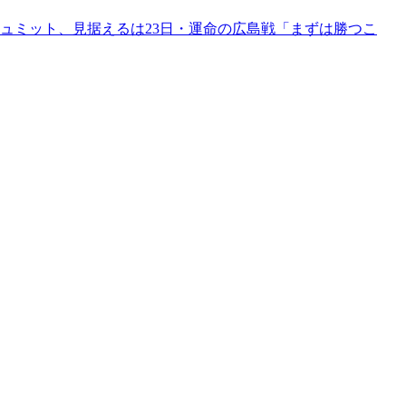
ュミット、見据えるは23日・運命の広島戦「まずは勝つこ