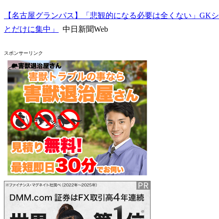
【名古屋グランパス】「悲観的になる必要は全くない」GKシ
とだけに集中」
中日新聞Web
スポンサーリンク