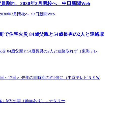
割れ、2030年3月閉校へ – 中日新聞Web
30年3月閉校へ 中日新聞Web
で住宅火災 84歳父親と54歳長男の2人と連絡取
 84歳父親と54歳長男の2人と連絡取れず（東海テレ
日～17日＞ 去年の同時期の約2倍に（中京テレビＮＥＷ
」MV公開（動画あり） – ナタリー