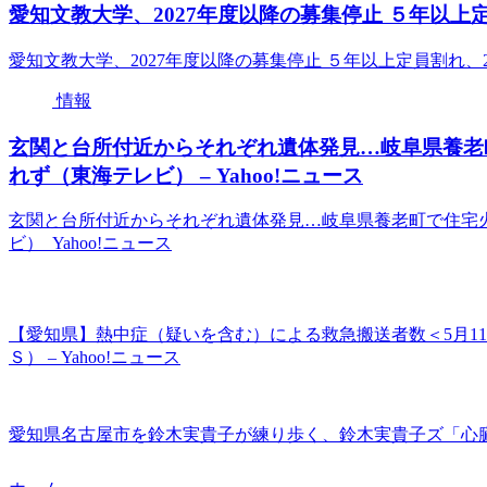
愛知文教大学、2027年度以降の募集停止 ５年以上定員
愛知文教大学、2027年度以降の募集停止 ５年以上定員割れ、20
情報
玄関と台所付近からそれぞれ遺体発見…岐阜県養老町
れず（東海テレビ） – Yahoo!ニュース
玄関と台所付近からそれぞれ遺体発見…岐阜県養老町で住宅火災
ビ） Yahoo!ニュース
【愛知県】熱中症（疑いを含む）による救急搬送者数＜5月11
Ｓ） – Yahoo!ニュース
愛知県名古屋市を鈴木実貴子が練り歩く、鈴木実貴子ズ「心臓