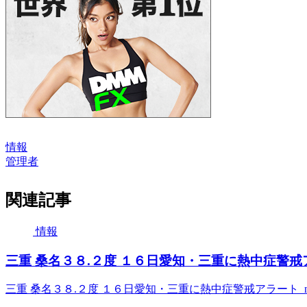
情報
管理者
関連記事
情報
三重 桑名３８.２度 １６日愛知・三重に熱中症警戒アラート
三重 桑名３８.２度 １６日愛知・三重に熱中症警戒アラート nhk.