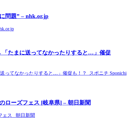
– nhk.or.jp
r.jp
へ 「たまに送ってなかったりすると…」催促
てなかったりすると…」催促も！？ スポニチ Sponichi
ローズフェス [岐阜県] – 朝日新聞
フェス 朝日新聞