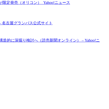
限定発売（オリコン） Yahoo!ニュース
– 名古屋グランパス公式サイト
的に深掘り検討へ（読売新聞オンライン） – Yahoo!ニ