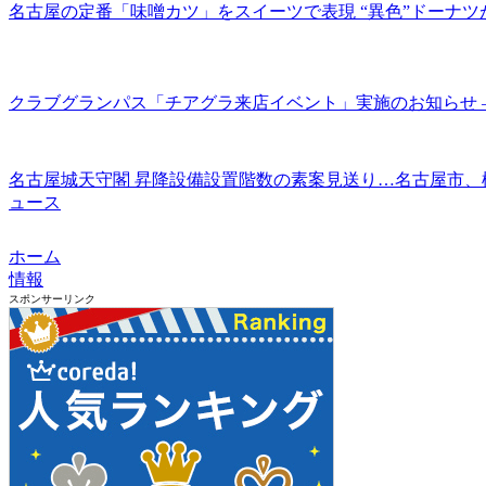
名古屋の定番「味噌カツ」をスイーツで表現 “異色”ドーナツが
クラブグランパス「チアグラ来店イベント」実施のお知らせ 
名古屋城天守閣 昇降設備設置階数の素案見送り…名古屋市、構造
ュース
ホーム
情報
スポンサーリンク