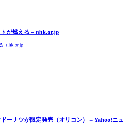
る – nhk.or.jp
.or.jp
ーナツが限定発売（オリコン） – Yahoo!ニュ