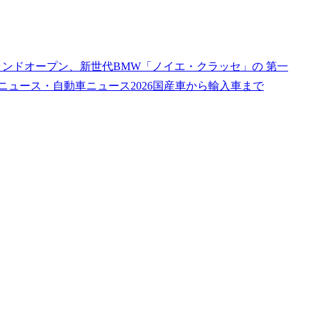
屋瑞穂』グランドオープン、新世代BMW「ノイエ・クラッセ」の 第一
業界ニュース・自動車ニュース2026国産車から輸入車まで