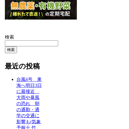
検索
検索
最近の投稿
台風6号 東
海へ明日3日
に最接近
大雨や暴風
の恐れ 朝
の通勤・通
学の交通に
影響も(気象
予報士 竹