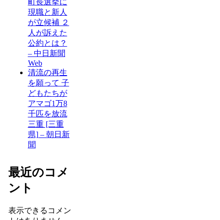
町長選挙に
現職と新人
が立候補 ２
人が訴えた
公約とは？
– 中日新聞
Web
清流の再生
を願って 子
どもたちが
アマゴ1万8
千匹を放流
三重 [三重
県] – 朝日新
聞
最近のコメ
ント
表示できるコメン