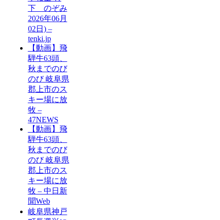
下 のぞみ
2026年06月
02日) –
tenki.jp
【動画】飛
騨牛63頭、
秋までのび
のび 岐阜県
郡上市のス
キー場に放
牧 –
47NEWS
【動画】飛
騨牛63頭、
秋までのび
のび 岐阜県
郡上市のス
キー場に放
牧 – 中日新
聞Web
岐阜県神戸