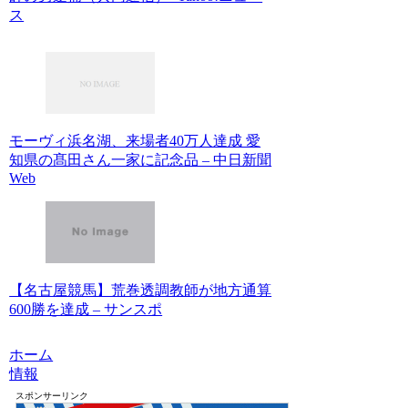
ス
モーヴィ浜名湖、来場者40万人達成 愛
知県の髙田さん一家に記念品 – 中日新聞
Web
【名古屋競馬】荒巻透調教師が地方通算
600勝を達成 – サンスポ
ホーム
情報
スポンサーリンク