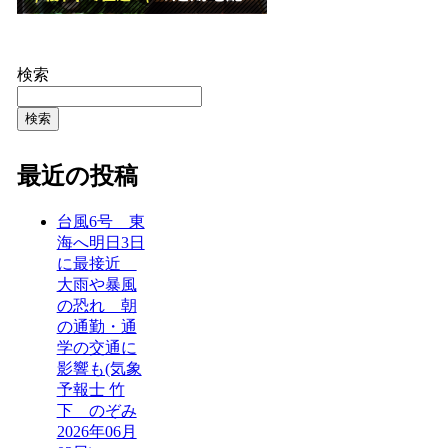
検索
検索
最近の投稿
台風6号 東
海へ明日3日
に最接近
大雨や暴風
の恐れ 朝
の通勤・通
学の交通に
影響も(気象
予報士 竹
下 のぞみ
2026年06月