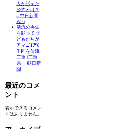
人が訴えた
公約とは？
– 中日新聞
Web
清流の再生
を願って 子
どもたちが
アマゴ1万8
千匹を放流
三重 [三重
県] – 朝日新
聞
最近のコメ
ント
表示できるコメン
トはありません。