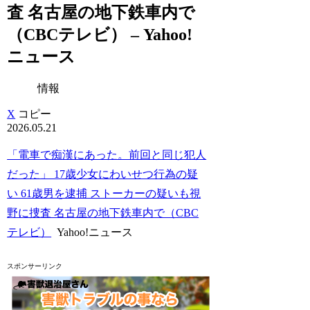
査 名古屋の地下鉄車内で
（CBCテレビ） – Yahoo!
ニュース
情報
X
コピー
2026.05.21
「電車で痴漢にあった。前回と同じ犯人
だった」 17歳少女にわいせつ行為の疑
い 61歳男を逮捕 ストーカーの疑いも視
野に捜査 名古屋の地下鉄車内で（CBC
テレビ）
Yahoo!ニュース
スポンサーリンク