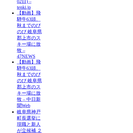
02日) –
tenki.jp
【動画】飛
騨牛63頭、
秋までのび
のび 岐阜県
郡上市のス
キー場に放
牧 –
47NEWS
【動画】飛
騨牛63頭、
秋までのび
のび 岐阜県
郡上市のス
キー場に放
牧 – 中日新
聞Web
岐阜県神戸
町長選挙に
現職と新人
が立候補 ２