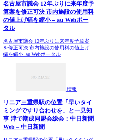
名古屋市議会 12年ぶりに来年度予
算案を修正可決 市内施設の使用料
の値上げ幅を縮小 – au Webポー
タル
名古屋市議会 12年ぶりに来年度予算案
を修正可決 市内施設の使用料の値上げ
幅を縮小 au Webポータル
情報
リニア三重県駅の位置「早いタイ
ミングですり合わせを」と一見知
事 津で期成同盟会総会：中日新聞
Web – 中日新聞
リニア三重県駅の位置「早いタイミング