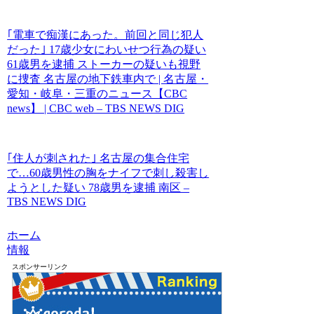
｢電車で痴漢にあった。前回と同じ犯人
だった｣ 17歳少女にわいせつ行為の疑い
61歳男を逮捕 ストーカーの疑いも視野
に捜査 名古屋の地下鉄車内で | 名古屋・
愛知・岐阜・三重のニュース【CBC
news】 | CBC web – TBS NEWS DIG
｢住人が刺された｣ 名古屋の集合住宅
で…60歳男性の胸をナイフで刺し殺害し
ようとした疑い 78歳男を逮捕 南区 –
TBS NEWS DIG
ホーム
情報
スポンサーリンク