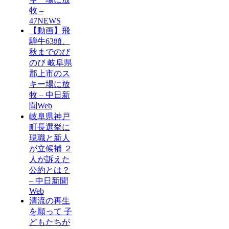
牧 –
47NEWS
【動画】飛
騨牛63頭、
秋までのび
のび 岐阜県
郡上市のス
キー場に放
牧 – 中日新
聞Web
岐阜県神戸
町長選挙に
現職と新人
が立候補 ２
人が訴えた
公約とは？
– 中日新聞
Web
清流の再生
を願って 子
どもたちが