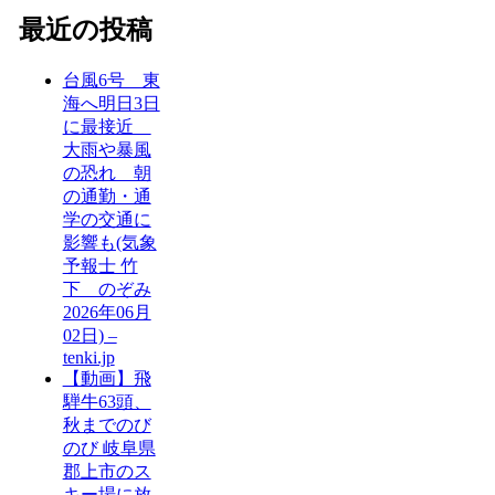
最近の投稿
台風6号 東
海へ明日3日
に最接近
大雨や暴風
の恐れ 朝
の通勤・通
学の交通に
影響も(気象
予報士 竹
下 のぞみ
2026年06月
02日) –
tenki.jp
【動画】飛
騨牛63頭、
秋までのび
のび 岐阜県
郡上市のス
キー場に放