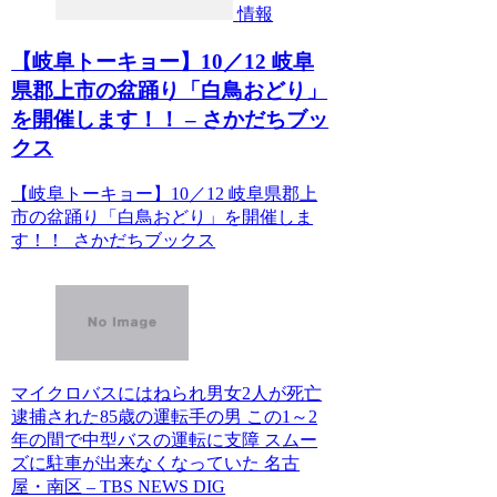
情報
【岐阜トーキョー】10／12 岐阜
県郡上市の盆踊り「白鳥おどり」
を開催します！！ – さかだちブッ
クス
【岐阜トーキョー】10／12 岐阜県郡上
市の盆踊り「白鳥おどり」を開催しま
す！！ さかだちブックス
マイクロバスにはねられ男女2人が死亡
逮捕された85歳の運転手の男 この1～2
年の間で中型バスの運転に支障 スムー
ズに駐車が出来なくなっていた 名古
屋・南区 – TBS NEWS DIG