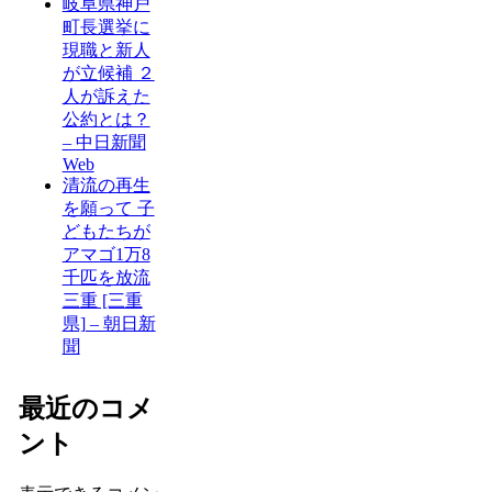
岐阜県神戸
町長選挙に
現職と新人
が立候補 ２
人が訴えた
公約とは？
– 中日新聞
Web
清流の再生
を願って 子
どもたちが
アマゴ1万8
千匹を放流
三重 [三重
県] – 朝日新
聞
最近のコメ
ント