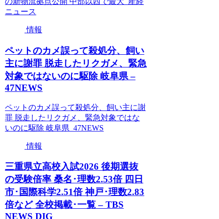
の新物流拠点公開 中部以西で最大 産経
ニュース
情報
ペットのカメ誤って殺処分、飼い
主に謝罪 脱走したリクガメ、緊急
対象ではないのに駆除 岐阜県 –
47NEWS
ペットのカメ誤って殺処分、飼い主に謝
罪 脱走したリクガメ、緊急対象ではな
いのに駆除 岐阜県 47NEWS
情報
三重県立高校入試2026 後期選抜
の受験倍率 桑名･理数2.53倍 四日
市･国際科学2.51倍 神戸･理数2.83
倍など 全校掲載･一覧 – TBS
NEWS DIG