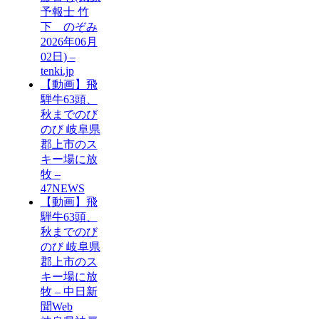
予報士 竹
下 のぞみ
2026年06月
02日) –
tenki.jp
【動画】飛
騨牛63頭、
秋までのび
のび 岐阜県
郡上市のス
キー場に放
牧 –
47NEWS
【動画】飛
騨牛63頭、
秋までのび
のび 岐阜県
郡上市のス
キー場に放
牧 – 中日新
聞Web