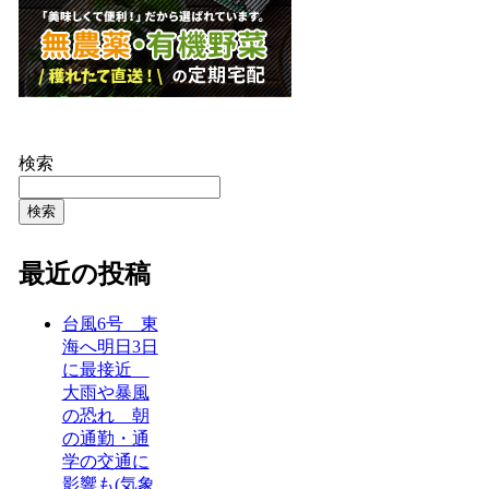
検索
検索
最近の投稿
台風6号 東
海へ明日3日
に最接近
大雨や暴風
の恐れ 朝
の通勤・通
学の交通に
影響も(気象