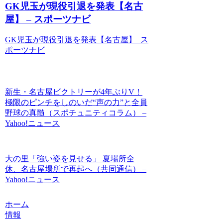
GK児玉が現役引退を発表【名古
屋】 – スポーツナビ
GK児玉が現役引退を発表【名古屋】 ス
ポーツナビ
新生・名古屋ビクトリーが4年ぶりV！
極限のピンチをしのいだ“声の力”と全員
野球の真髄（スポチュニティコラム） –
Yahoo!ニュース
大の里「強い姿を見せる」 夏場所全
休、名古屋場所で再起へ（共同通信） –
Yahoo!ニュース
ホーム
情報