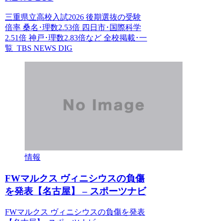
三重県立高校入試2026 後期選抜の受験
倍率 桑名･理数2.53倍 四日市･国際科学
2.51倍 神戸･理数2.83倍など 全校掲載･一
覧 TBS NEWS DIG
情報
FWマルクス ヴィニシウスの負傷
を発表【名古屋】 – スポーツナビ
FWマルクス ヴィニシウスの負傷を発表