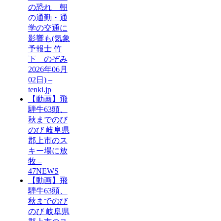
の恐れ 朝
の通勤・通
学の交通に
影響も(気象
予報士 竹
下 のぞみ
2026年06月
02日) –
tenki.jp
【動画】飛
騨牛63頭、
秋までのび
のび 岐阜県
郡上市のス
キー場に放
牧 –
47NEWS
【動画】飛
騨牛63頭、
秋までのび
のび 岐阜県