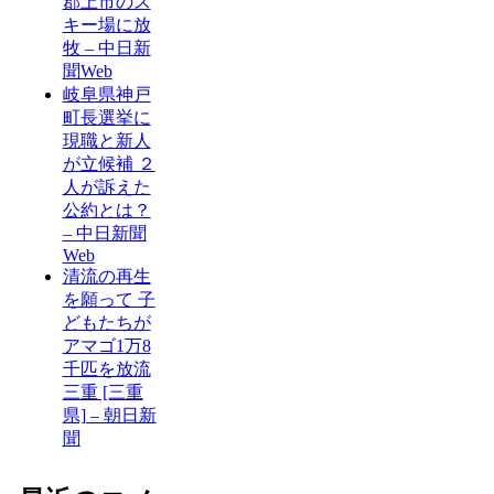
郡上市のス
キー場に放
牧 – 中日新
聞Web
岐阜県神戸
町長選挙に
現職と新人
が立候補 ２
人が訴えた
公約とは？
– 中日新聞
Web
清流の再生
を願って 子
どもたちが
アマゴ1万8
千匹を放流
三重 [三重
県] – 朝日新
聞