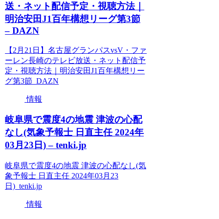
送・ネット配信予定・視聴方法｜
明治安田J1百年構想リーグ第3節
– DAZN
【2月21日】名古屋グランパスvsV・ファ
ーレン長崎のテレビ放送・ネット配信予
定・視聴方法｜明治安田J1百年構想リー
グ第3節 DAZN
情報
岐阜県で震度4の地震 津波の心配
なし(気象予報士 日直主任 2024年
03月23日) – tenki.jp
岐阜県で震度4の地震 津波の心配なし(気
象予報士 日直主任 2024年03月23
日) tenki.jp
情報