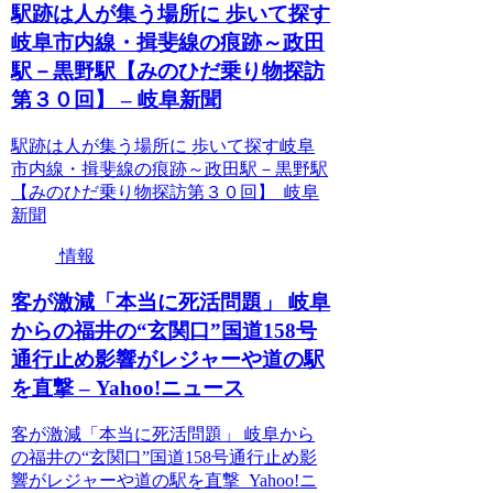
駅跡は人が集う場所に 歩いて探す
岐阜市内線・揖斐線の痕跡～政田
駅－黒野駅【みのひだ乗り物探訪
第３０回】 – 岐阜新聞
駅跡は人が集う場所に 歩いて探す岐阜
市内線・揖斐線の痕跡～政田駅－黒野駅
【みのひだ乗り物探訪第３０回】 岐阜
新聞
情報
客が激減「本当に死活問題」 岐阜
からの福井の“玄関口”国道158号
通行止め影響がレジャーや道の駅
を直撃 – Yahoo!ニュース
客が激減「本当に死活問題」 岐阜から
の福井の“玄関口”国道158号通行止め影
響がレジャーや道の駅を直撃 Yahoo!ニ