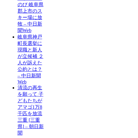
のび 岐阜県
郡上市のス
キー場に放
牧 – 中日新
聞Web
岐阜県神戸
町長選挙に
現職と新人
が立候補 ２
人が訴えた
公約とは？
– 中日新聞
Web
清流の再生
を願って 子
どもたちが
アマゴ1万8
千匹を放流
三重 [三重
県] – 朝日新
聞