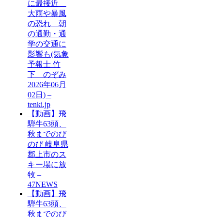
に最接近
大雨や暴風
の恐れ 朝
の通勤・通
学の交通に
影響も(気象
予報士 竹
下 のぞみ
2026年06月
02日) –
tenki.jp
【動画】飛
騨牛63頭、
秋までのび
のび 岐阜県
郡上市のス
キー場に放
牧 –
47NEWS
【動画】飛
騨牛63頭、
秋までのび