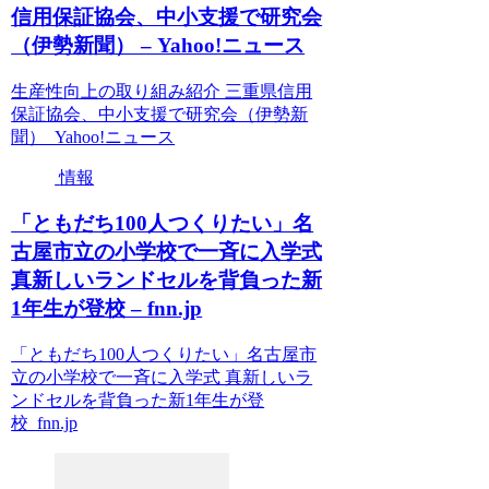
信用保証協会、中小支援で研究会
（伊勢新聞） – Yahoo!ニュース
生産性向上の取り組み紹介 三重県信用
保証協会、中小支援で研究会（伊勢新
聞） Yahoo!ニュース
情報
「ともだち100人つくりたい」名
古屋市立の小学校で一斉に入学式
真新しいランドセルを背負った新
1年生が登校 – fnn.jp
「ともだち100人つくりたい」名古屋市
立の小学校で一斉に入学式 真新しいラ
ンドセルを背負った新1年生が登
校 fnn.jp