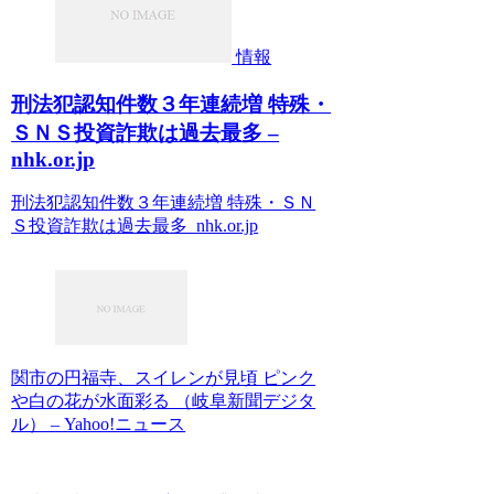
情報
刑法犯認知件数３年連続増 特殊・
ＳＮＳ投資詐欺は過去最多 –
nhk.or.jp
刑法犯認知件数３年連続増 特殊・ＳＮ
Ｓ投資詐欺は過去最多 nhk.or.jp
関市の円福寺、スイレンが見頃 ピンク
や白の花が水面彩る （岐阜新聞デジタ
ル） – Yahoo!ニュース