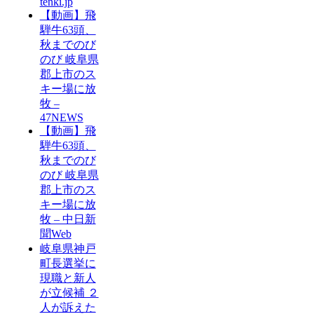
tenki.jp
【動画】飛
騨牛63頭、
秋までのび
のび 岐阜県
郡上市のス
キー場に放
牧 –
47NEWS
【動画】飛
騨牛63頭、
秋までのび
のび 岐阜県
郡上市のス
キー場に放
牧 – 中日新
聞Web
岐阜県神戸
町長選挙に
現職と新人
が立候補 ２
人が訴えた