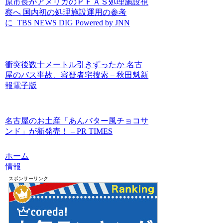
原市長がアメリカのＰＦＡＳ処理施設視
察へ 国内初の処理施設運用の参考
に TBS NEWS DIG Powered by JNN
衝突後数十メートル引きずったか 名古
屋のバス事故、容疑者宅捜索 – 秋田魁新
報電子版
名古屋のお土産「あんバター風チョコサ
ンド」が新発売！ – PR TIMES
ホーム
情報
スポンサーリンク