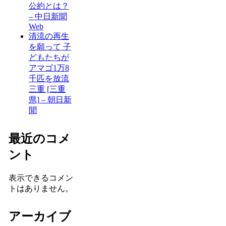
公約とは？
– 中日新聞
Web
清流の再生
を願って 子
どもたちが
アマゴ1万8
千匹を放流
三重 [三重
県] – 朝日新
聞
最近のコメ
ント
表示できるコメン
トはありません。
アーカイブ