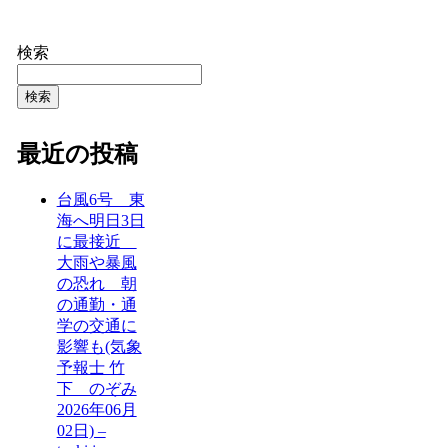
検索
検索
最近の投稿
台風6号 東
海へ明日3日
に最接近
大雨や暴風
の恐れ 朝
の通勤・通
学の交通に
影響も(気象
予報士 竹
下 のぞみ
2026年06月
02日) –