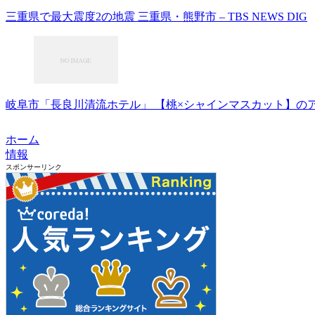
三重県で最大震度2の地震 三重県・熊野市 – TBS NEWS DIG
岐阜市「長良川清流ホテル」 【桃×シャインマスカット】のアフタ
ホーム
情報
スポンサーリンク