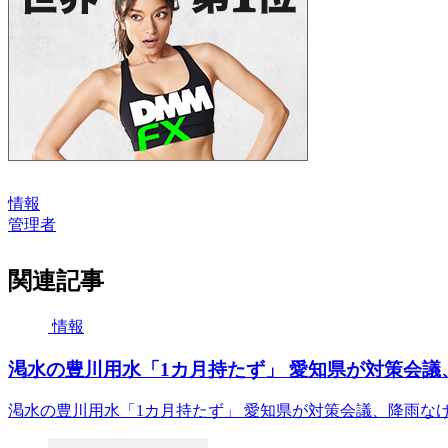
情報
管理者
関連記事
情報
渇水の豊川用水「1カ月持たず」 愛知県が対策会議、降
渇水の豊川用水「1カ月持たず」 愛知県が対策会議、降雨なければ