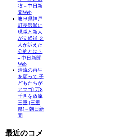
牧 – 中日新
聞Web
岐阜県神戸
町長選挙に
現職と新人
が立候補 ２
人が訴えた
公約とは？
– 中日新聞
Web
清流の再生
を願って 子
どもたちが
アマゴ1万8
千匹を放流
三重 [三重
県] – 朝日新
聞
最近のコメ