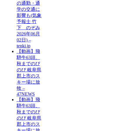
の通勤・通
学の交通に
影響も(気象
予報士 竹
下 のぞみ
2026年06月
02日) –
tenki.jp
【動画】飛
騨牛63頭、
秋までのび
のび 岐阜県
郡上市のス
キー場に放
牧 –
47NEWS
【動画】飛
騨牛63頭、
秋までのび
のび 岐阜県
郡上市のス
キー場に放