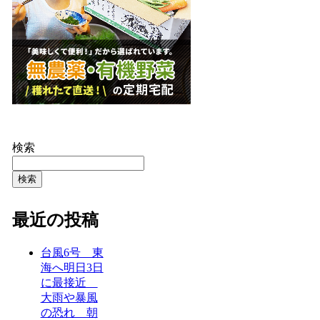
検索
検索
最近の投稿
台風6号 東
海へ明日3日
に最接近
大雨や暴風
の恐れ 朝