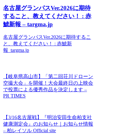
名古屋グランパスVer.2026に期待
すること、教えてください！ : 赤
鯱新報 – targma.jp
名古屋グランパスVer.2026に期待するこ
と、教えてください！ : 赤鯱新
報 targma.jp
【岐阜県高山市】「第二回荘川ドローン
空撮大会」を開催！大会最終日の上映会
で投票による優秀作品を決定します –
PR TIMES
【3/16名古屋戦】『明治安田生命柏支社
健康測定会』のお知らせ｜お知らせ情報
– 柏レイソル Official site