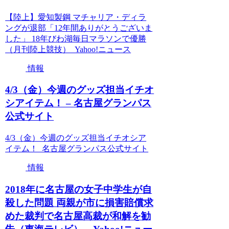
【陸上】愛知製鋼 マチャリア・ディラ
ングが退部「12年間ありがとうございま
した」 18年びわ湖毎日マラソンで優勝
（月刊陸上競技） Yahoo!ニュース
情報
4/3（金）今週のグッズ担当イチオ
シアイテム！ – 名古屋グランパス
公式サイト
4/3（金）今週のグッズ担当イチオシア
イテム！ 名古屋グランパス公式サイト
情報
2018年に名古屋の女子中学生が自
殺した問題 両親が市に損害賠償求
めた裁判で名古屋高裁が和解を勧