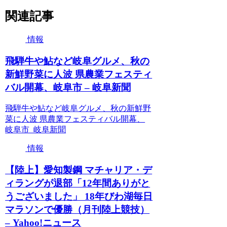
関連記事
情報
飛騨牛や鮎など岐阜グルメ、秋の
新鮮野菜に人波 県農業フェスティ
バル開幕、岐阜市 – 岐阜新聞
飛騨牛や鮎など岐阜グルメ、秋の新鮮野
菜に人波 県農業フェスティバル開幕、
岐阜市 岐阜新聞
情報
【陸上】愛知製鋼 マチャリア・デ
ィラングが退部「12年間ありがと
うございました」 18年びわ湖毎日
マラソンで優勝（月刊陸上競技）
– Yahoo!ニュース