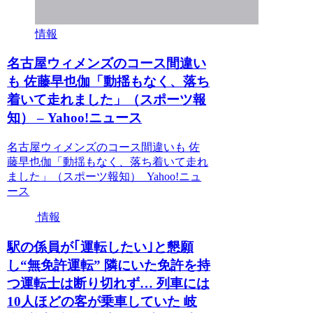
情報
名古屋ウィメンズのコース間違い
も 佐藤早也伽「動揺もなく、落ち
着いて走れました」（スポーツ報
知） – Yahoo!ニュース
名古屋ウィメンズのコース間違いも 佐
藤早也伽「動揺もなく、落ち着いて走れ
ました」（スポーツ報知） Yahoo!ニュ
ース
情報
駅の係員が｢運転したい｣と懇願
し“無免許運転” 隣にいた免許を持
つ運転士は断り切れず… 列車には
10人ほどの客が乗車していた 岐