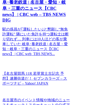
阜･養老鉄道 | 名古屋・愛知・岐
阜・三重のニュース【CBC
news】 | CBC web – TBS NEWS
DIG
駅の係員が｢運転したい｣と懇願し“無免
許運転” 隣にいた免許を持つ運転士は断
り切れず… 列車には10人ほどの客が乗
車していた 岐阜･養老鉄道 | 名古屋・愛
知・岐阜・三重のニュース【CBC
news】 | CBC web TBS NEWS...
【名古屋競馬 11R 若草賞土古記念 予
想】連勝街道だ！ セブンカラーズ – ス
ポーツナビ – Yahoo! JAPAN
名古屋市のイベント情報や地域のニュー
スをチェック！スターキャットの公式ア