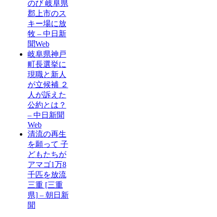
のび 岐阜県
郡上市のス
キー場に放
牧 – 中日新
聞Web
岐阜県神戸
町長選挙に
現職と新人
が立候補 ２
人が訴えた
公約とは？
– 中日新聞
Web
清流の再生
を願って 子
どもたちが
アマゴ1万8
千匹を放流
三重 [三重
県] – 朝日新
聞