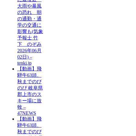
大雨や暴風
の恐れ 朝
の通勤・通
学の交通に
影響も(気象
予報士 竹
下 のぞみ
2026年06月
02日) –
tenki.jp
【動画】飛
騨牛63頭、
秋までのび
のび 岐阜県
郡上市のス
キー場に放
牧 –
47NEWS
【動画】飛
騨牛63頭、
秋までのび