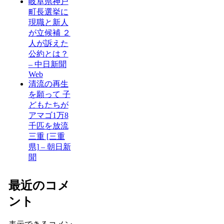
岐阜県神戸
町長選挙に
現職と新人
が立候補 ２
人が訴えた
公約とは？
– 中日新聞
Web
清流の再生
を願って 子
どもたちが
アマゴ1万8
千匹を放流
三重 [三重
県] – 朝日新
聞
最近のコメ
ント