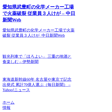
愛知県武豊町の化学メーカー工場
で火薬破裂 従業員３人けが – 中日
新聞Web
愛知県武豊町の化学メーカー工場で火薬
破裂 従業員３人けが 中日新聞Web
観光列車で「ほろよい」 三重の地酒と
食楽しむ – 伊勢新聞
東海道新幹線60年 名古屋や東京で記念
出発式 累計70億人運ぶ（毎日新聞） –
Yahoo!ニュース
ホーム
情報