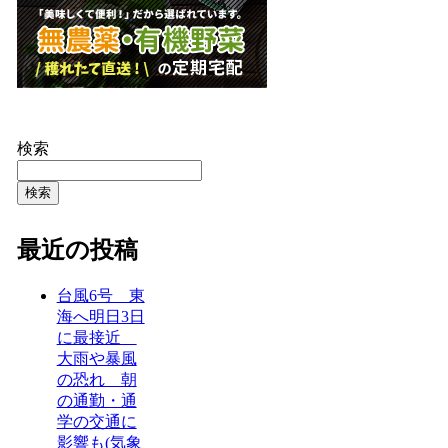
検索
検索
最近の投稿
台風6号 東
海へ明日3日
に最接近
大雨や暴風
の恐れ 朝
の通勤・通
学の交通に
影響も(気象