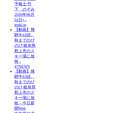
予報士 竹
下 のぞみ
2026年06月
02日) –
tenki.jp
【動画】飛
騨牛63頭、
秋までのび
のび 岐阜県
郡上市のス
キー場に放
牧 –
47NEWS
【動画】飛
騨牛63頭、
秋までのび
のび 岐阜県
郡上市のス
キー場に放
牧 – 中日新
聞Web