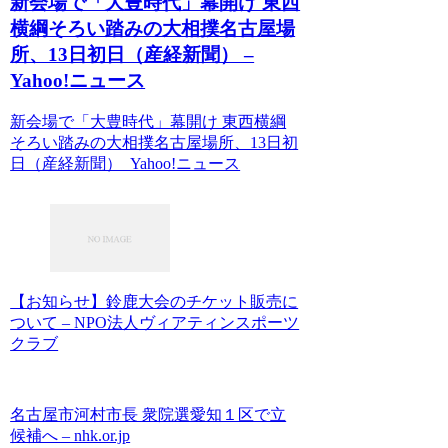
新会場で「大豊時代」幕開け 東西
横綱そろい踏みの大相撲名古屋場
所、13日初日（産経新聞） –
Yahoo!ニュース
新会場で「大豊時代」幕開け 東西横綱
そろい踏みの大相撲名古屋場所、13日初
日（産経新聞） Yahoo!ニュース
【お知らせ】鈴鹿大会のチケット販売に
ついて – NPO法人ヴィアティンスポーツ
クラブ
名古屋市河村市長 衆院選愛知１区で立
候補へ – nhk.or.jp