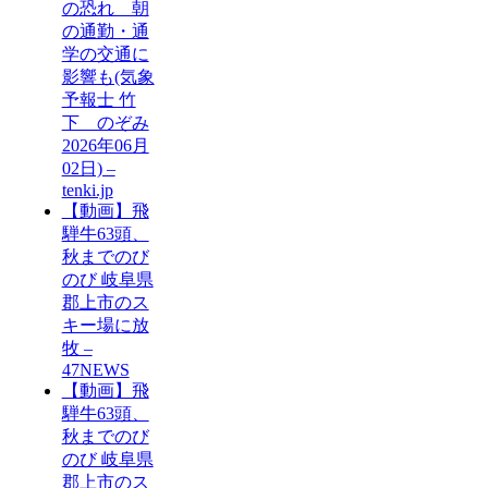
の恐れ 朝
の通勤・通
学の交通に
影響も(気象
予報士 竹
下 のぞみ
2026年06月
02日) –
tenki.jp
【動画】飛
騨牛63頭、
秋までのび
のび 岐阜県
郡上市のス
キー場に放
牧 –
47NEWS
【動画】飛
騨牛63頭、
秋までのび
のび 岐阜県
郡上市のス