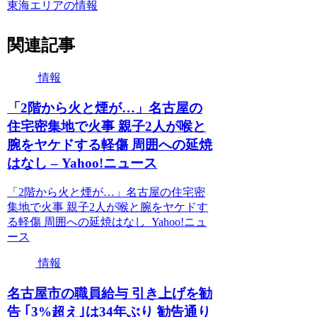
東海エリアの情報
関連記事
情報
「2階から火と煙が…」名古屋の
住宅密集地で火事 親子2人が喉と
腕をヤケドする軽傷 周囲への延焼
はなし – Yahoo!ニュース
「2階から火と煙が…」名古屋の住宅密
集地で火事 親子2人が喉と腕をヤケドす
る軽傷 周囲への延焼はなし Yahoo!ニュ
ース
情報
名古屋市の職員給与 引き上げを勧
告 ｢3%超え｣は34年ぶり 勧告通り