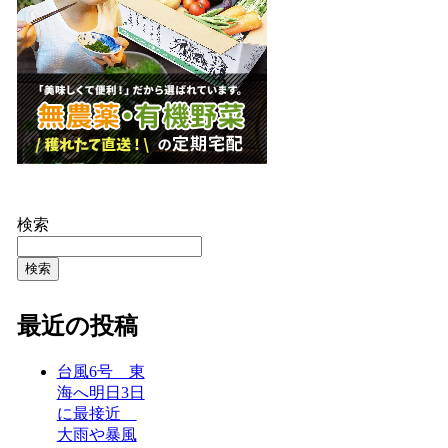
検索
検索
最近の投稿
台風6号 東
海へ明日3日
に最接近
大雨や暴風