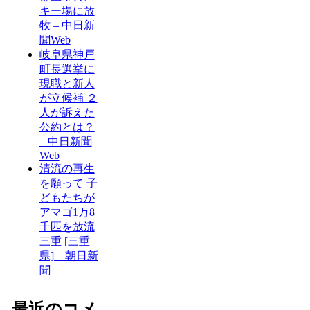
キー場に放
牧 – 中日新
聞Web
岐阜県神戸
町長選挙に
現職と新人
が立候補 ２
人が訴えた
公約とは？
– 中日新聞
Web
清流の再生
を願って 子
どもたちが
アマゴ1万8
千匹を放流
三重 [三重
県] – 朝日新
聞
最近のコメ