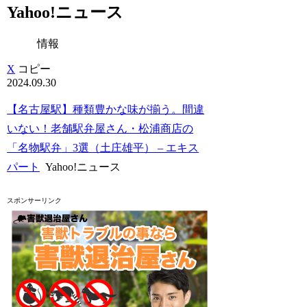
Yahoo!ニュース
情報
X
コピー
2024.09.30
【名古屋駅】種類豊かな味が揃う。間違
いない！老舗駅弁屋さん・松浦商店の
「名物駅弁」3選（土庄雄平） – エキス
パート
Yahoo!ニュース
スポンサーリンク