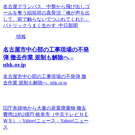
名古屋グランパス、中盤から飛び出しゴ
ールを奪う稲垣祥の真骨頂「俺が声を出
して、前で触らないでつぶれてくれた」
パトリックうまく生かす 中日新聞
情報
名古屋市中心部の工事現場の不発
弾 撤去作業 規制も解除へ –
nhk.or.jp
名古屋市中心部の工事現場の不発弾 撤
去作業 規制も解除へ nhk.or.jp
旧庁舎跡地から大量の産業廃棄物 撤去
費用は約2億円 岐阜市（中京テレビＮＥ
ＷＳ） – Yahoo!ニュース – Yahoo!ニュー
ス