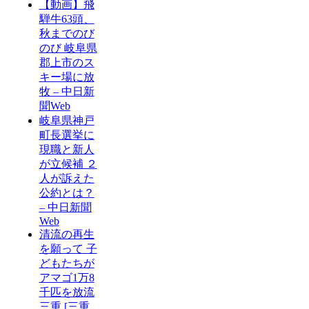
【動画】飛
騨牛63頭、
秋までのび
のび 岐阜県
郡上市のス
キー場に放
牧 – 中日新
聞Web
岐阜県神戸
町長選挙に
現職と新人
が立候補 ２
人が訴えた
公約とは？
– 中日新聞
Web
清流の再生
を願って 子
どもたちが
アマゴ1万8
千匹を放流
三重 [三重