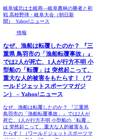
岐阜城北は土岐商―岐阜農林の勝者と初
戦 高校野球・岐阜大会（朝日新
聞） Yahoo!ニュース
情報
なぜ、漁船は転覆したのか？ 『三
重県 鳥羽市の「漁船転覆事故」』
では2人が死亡、1人が行方不明 小
型船の「転覆」は 突然起こって、
重大な人的被害をもたらす！（ワ
ールドジェットスポーツマガジ
ン） – Yahoo!ニュース
なぜ、漁船は転覆したのか？ 『三重県
鳥羽市の「漁船転覆事故」』では2人が
死亡、1人が行方不明 小型船の「転覆」
は 突然起こって、重大な人的被害をも
たらす！（ワールドジェットスポーツマ