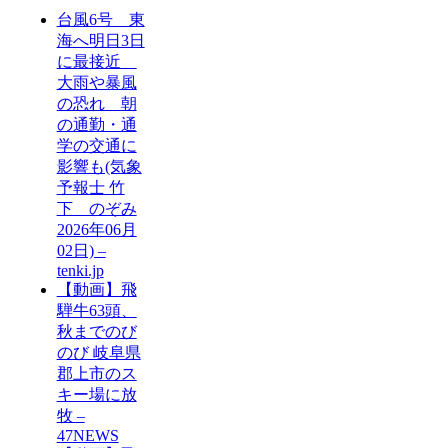
台風6号 東
海へ明日3日
に最接近
大雨や暴風
の恐れ 朝
の通勤・通
学の交通に
影響も(気象
予報士 竹
下 のぞみ
2026年06月
02日) –
tenki.jp
【動画】飛
騨牛63頭、
秋までのび
のび 岐阜県
郡上市のス
キー場に放
牧 –
47NEWS