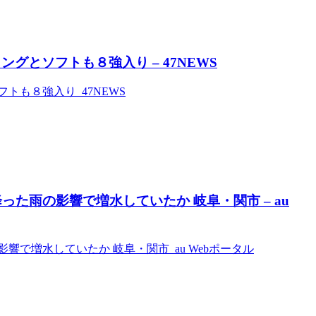
グとソフトも８強入り – 47NEWS
トも８強入り 47NEWS
った雨の影響で増水していたか 岐阜・関市 – au
響で増水していたか 岐阜・関市 au Webポータル