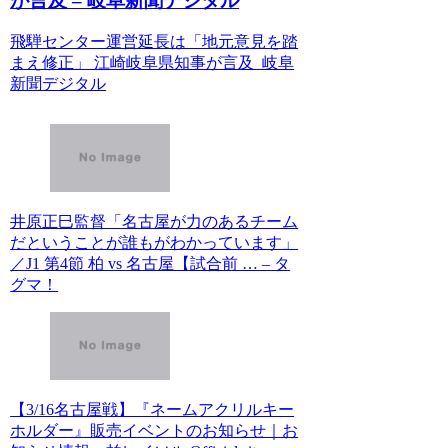
が言及 – 岐阜新聞デジタル
飛騨センター運営延長は「地元意見を踏
まえ修正」 江崎岐阜県知事が言及 岐阜
新聞デジタル
井原正巳監督「名古屋が力のあるチーム
だということが誰もがわかっています」
／J1 第4節 柏 vs 名古屋【試合前 … – タ
グマ！
【3/16名古屋戦】『ネームアクリルキー
ホルダー』販売イベントのお知らせ｜お