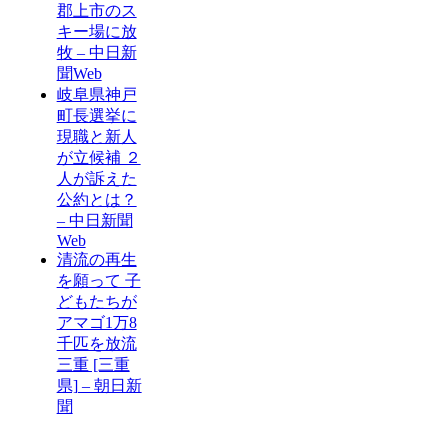
郡上市のス
キー場に放
牧 – 中日新
聞Web
岐阜県神戸
町長選挙に
現職と新人
が立候補 ２
人が訴えた
公約とは？
– 中日新聞
Web
清流の再生
を願って 子
どもたちが
アマゴ1万8
千匹を放流
三重 [三重
県] – 朝日新
聞