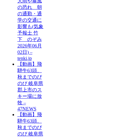
大雨や暴風
の恐れ 朝
の通勤・通
学の交通に
影響も(気象
予報士 竹
下 のぞみ
2026年06月
02日) –
tenki.jp
【動画】飛
騨牛63頭、
秋までのび
のび 岐阜県
郡上市のス
キー場に放
牧 –
47NEWS
【動画】飛
騨牛63頭、
秋までのび
のび 岐阜県