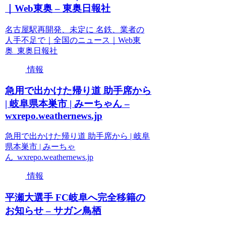
｜Web東奥 – 東奥日報社
名古屋駅再開発、未定に 名鉄、業者の
人手不足で｜全国のニュース｜Web東
奥 東奥日報社
情報
急用で出かけた帰り道 助手席から
| 岐阜県本巣市 | みーちゃん –
wxrepo.weathernews.jp
急用で出かけた帰り道 助手席から | 岐阜
県本巣市 | みーちゃ
ん wxrepo.weathernews.jp
情報
平瀬大選手 FC岐阜へ完全移籍の
お知らせ – サガン鳥栖