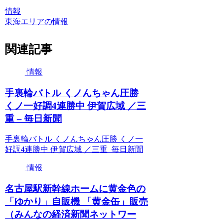
情報
東海エリアの情報
関連記事
情報
手裏輪バトル くノんちゃん圧勝
くノ一好調4連勝中 伊賀広域 ／三
重 – 毎日新聞
手裏輪バトル くノんちゃん圧勝 くノ一
好調4連勝中 伊賀広域 ／三重 毎日新聞
情報
名古屋駅新幹線ホームに黄金色の
「ゆかり」自販機 「黄金缶」販売
（みんなの経済新聞ネットワー