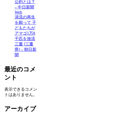
公約とは？
– 中日新聞
Web
清流の再生
を願って 子
どもたちが
アマゴ1万8
千匹を放流
三重 [三重
県] – 朝日新
聞
最近のコメ
ント
表示できるコメン
トはありません。
アーカイブ