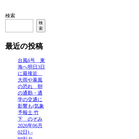
検索
検
索
最近の投稿
台風6号 東
海へ明日3日
に最接近
大雨や暴風
の恐れ 朝
の通勤・通
学の交通に
影響も(気象
予報士 竹
下 のぞみ
2026年06月
02日) –
tenki.jp