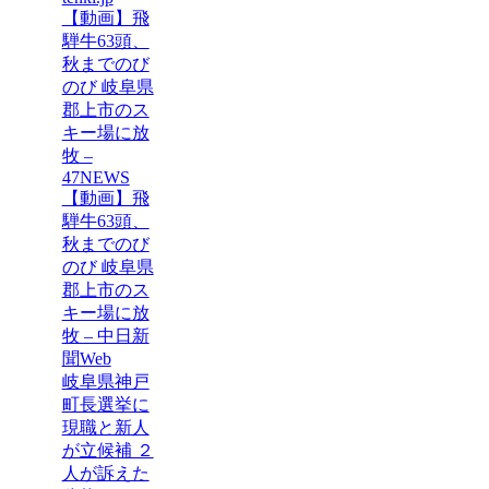
【動画】飛
騨牛63頭、
秋までのび
のび 岐阜県
郡上市のス
キー場に放
牧 –
47NEWS
【動画】飛
騨牛63頭、
秋までのび
のび 岐阜県
郡上市のス
キー場に放
牧 – 中日新
聞Web
岐阜県神戸
町長選挙に
現職と新人
が立候補 ２
人が訴えた